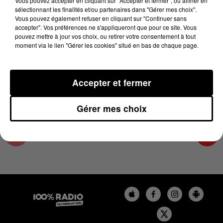
Vous pouvez accepter en cliquant sur "Accepter et fermer", ou affiner en
8 janvier 2025 - 2 min 18 sec
sélectionnant les finalités et/ou partenaires dans "Gérer mes choix".
Vous pouvez également refuser en cliquant sur "Continuer sans
LES INFOS DE L'AUDE DU 08/01/2025 À
accepter". Vos préférences ne s'appliqueront que pour ce site. Vous
14H00
pouvez mettre à jour vos choix, ou retirer votre consentement à tout
moment via le lien "Gérer les cookies" situé en bas de chaque page.
Les infos de l'Aude
Accepter et fermer
Gérer mes choix