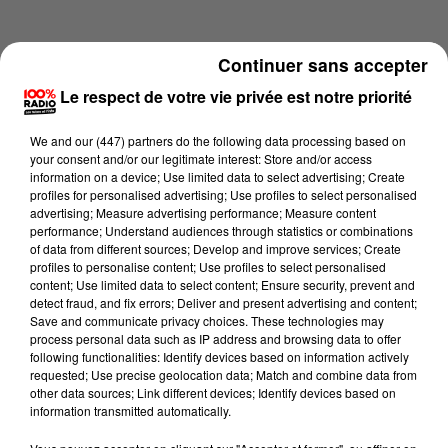
Continuer sans accepter
Le respect de votre vie privée est notre priorité
We and
our (447) partners
do the following data processing based on
your consent and/or our legitimate interest: Store and/or access
information on a device; Use limited data to select advertising; Create
profiles for personalised advertising; Use profiles to select personalised
advertising; Measure advertising performance; Measure content
performance; Understand audiences through statistics or combinations
of data from different sources; Develop and improve services; Create
profiles to personalise content; Use profiles to select personalised
content; Use limited data to select content; Ensure security, prevent and
Lecture (2 min 18 sec)
detect fraud, and fix errors; Deliver and present advertising and content;
Save and communicate privacy choices. These technologies may
process personal data such as IP address and browsing data to offer
following functionalities: Identify devices based on information actively
requested; Use precise geolocation data; Match and combine data from
100%
other data sources; Link different devices; Identify devices based on
information transmitted automatically.
100% Radio les infos de l'Aude