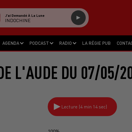
J'ai Demandé À La Lune
INDOCHINE
AGENDA
PODCAST
RADIO
LA RÉGIE PUB
CONTA
DE L'AUDE DU 07/05/2
Lecture (4 min 14 sec)
100%