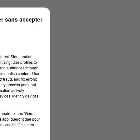
r sans accepter
erest: Store and/or
tising; Use profiles to
tand audiences through
personalise content; Use
 fraud, and fix errors;
 may process personal
mation actively
vices; Identify devices
rtenaires dans "Gérer
s'appliqueront que pour
les cookies" situé en