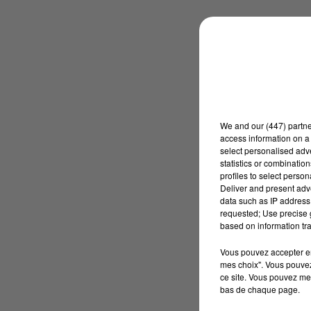
We and
our (447) partn
access information on a 
select personalised ad
statistics or combinatio
profiles to select person
Deliver and present adv
data such as IP address 
requested; Use precise g
based on information tra
Vous pouvez accepter en 
mes choix". Vous pouvez
ce site. Vous pouvez met
bas de chaque page.