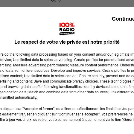
100% Radio les infos de l'Aude
Continue
Le respect de votre vie privée est notre priorité
ers
do the following data processing based on your consent and/or our legitimate int
device; Use limited data to select advertising; Create profiles for personalised adver
vertising; Measure advertising performance; Measure content performance; Unders
ns of data from different sources; Develop and improve services; Create profiles to 
alised content; Use limited data to select content; Ensure security, prevent and detect
ertising and content; Save and communicate privacy choices. These technologies
and browsing data to offer following functionalities: Identify devices based on infor
eolocation data; Match and combine data from other data sources; Link different de
nsmitted automatically.
cliquant sur "Accepter et fermer", ou affiner en sélectionnant les finalités et/ou pa
 également refuser en cliquant sur "Continuer sans accepter". Vos préférences ne 
tre à jour vos choix, ou retirer votre consentement à tout moment via le lien "Gérer 