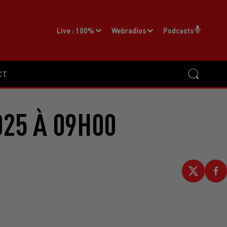
Live :
100%
Webradios
Podcasts
CT
025 À 09H00