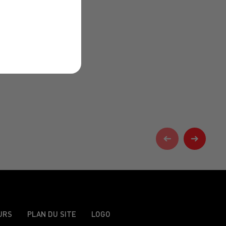
URS
PLAN DU SITE
LOGO