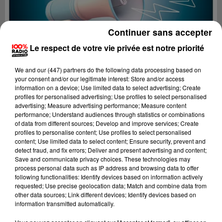
Continuer sans accepter
Le respect de votre vie privée est notre priorité
We and
our (447) partners
do the following data processing based on
your consent and/or our legitimate interest: Store and/or access
information on a device; Use limited data to select advertising; Create
profiles for personalised advertising; Use profiles to select personalised
advertising; Measure advertising performance; Measure content
performance; Understand audiences through statistics or combinations
of data from different sources; Develop and improve services; Create
profiles to personalise content; Use profiles to select personalised
content; Use limited data to select content; Ensure security, prevent and
Lecture (2 min 22 sec)
detect fraud, and fix errors; Deliver and present advertising and content;
Save and communicate privacy choices. These technologies may
process personal data such as IP address and browsing data to offer
following functionalities: Identify devices based on information actively
requested; Use precise geolocation data; Match and combine data from
100%
other data sources; Link different devices; Identify devices based on
information transmitted automatically.
100% Radio les infos de l'Aude