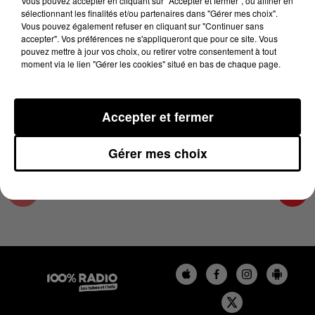
Vous pouvez accepter en cliquant sur "Accepter et fermer", ou affiner en
7 mai 2024 - 2 min 22 sec
sélectionnant les finalités et/ou partenaires dans "Gérer mes choix".
Vous pouvez également refuser en cliquant sur "Continuer sans
LES INFOS DE L'AUDE DU 07/05/2024 À
accepter". Vos préférences ne s'appliqueront que pour ce site. Vous
10H01
pouvez mettre à jour vos choix, ou retirer votre consentement à tout
moment via le lien "Gérer les cookies" situé en bas de chaque page.
Les infos de l'Aude
Accepter et fermer
Gérer mes choix