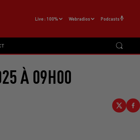
Live :
100%
Webradios
Podcasts
CT
025 À 09H00