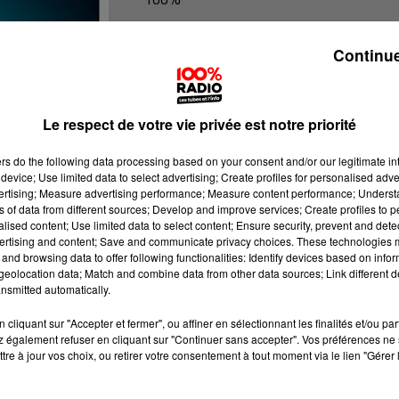
100% Radio les infos de l'Aude
Continue
Le respect de votre vie privée est notre priorité
ers
do the following data processing based on your consent and/or our legitimate int
device; Use limited data to select advertising; Create profiles for personalised adver
vertising; Measure advertising performance; Measure content performance; Unders
ns of data from different sources; Develop and improve services; Create profiles to 
alised content; Use limited data to select content; Ensure security, prevent and detect
ertising and content; Save and communicate privacy choices. These technologies
and browsing data to offer following functionalities: Identify devices based on infor
eolocation data; Match and combine data from other data sources; Link different de
nsmitted automatically.
cliquant sur "Accepter et fermer", ou affiner en sélectionnant les finalités et/ou pa
 également refuser en cliquant sur "Continuer sans accepter". Vos préférences ne 
tre à jour vos choix, ou retirer votre consentement à tout moment via le lien "Gérer 