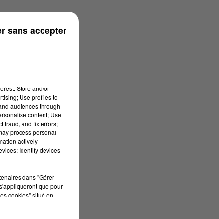
r sans accepter
erest: Store and/or
tising; Use profiles to
tand audiences through
personalise content; Use
 fraud, and fix errors;
 may process personal
mation actively
vices; Identify devices
rtenaires dans "Gérer
s'appliqueront que pour
les cookies" situé en