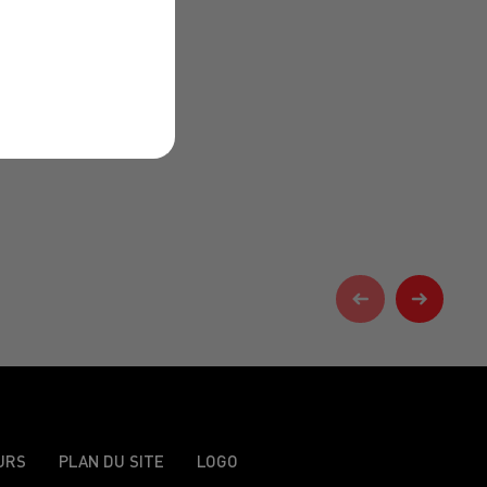
URS
PLAN DU SITE
LOGO