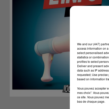
We and
our (447) partn
access information on a 
select personalised ad
statistics or combinatio
profiles to select person
Deliver and present adv
data such as IP address 
requested; Use precise g
based on information tra
Vous pouvez accepter en 
mes choix". Vous pouvez
ce site. Vous pouvez met
bas de chaque page.