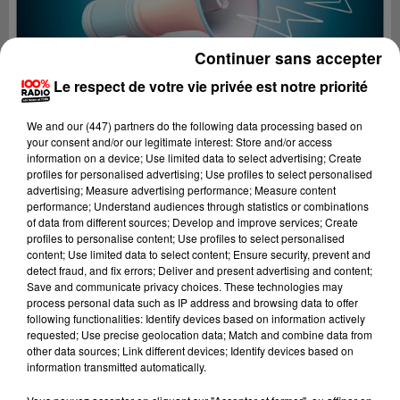
Continuer sans accepter
Le respect de votre vie privée est notre priorité
We and
our (447) partners
do the following data processing based on
your consent and/or our legitimate interest: Store and/or access
information on a device; Use limited data to select advertising; Create
profiles for personalised advertising; Use profiles to select personalised
advertising; Measure advertising performance; Measure content
performance; Understand audiences through statistics or combinations
of data from different sources; Develop and improve services; Create
profiles to personalise content; Use profiles to select personalised
content; Use limited data to select content; Ensure security, prevent and
Lecture (4 min 24 sec)
detect fraud, and fix errors; Deliver and present advertising and content;
Save and communicate privacy choices. These technologies may
process personal data such as IP address and browsing data to offer
following functionalities: Identify devices based on information actively
requested; Use precise geolocation data; Match and combine data from
100%
other data sources; Link different devices; Identify devices based on
information transmitted automatically.
100% Radio les infos de l'Aude