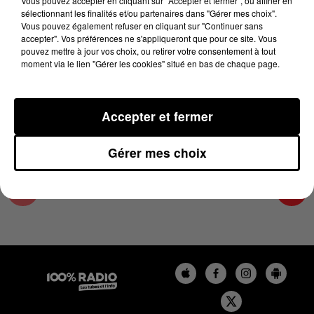
Vous pouvez accepter en cliquant sur "Accepter et fermer", ou affiner en
6 décembre 2023 - 4 min 24 sec
sélectionnant les finalités et/ou partenaires dans "Gérer mes choix".
Vous pouvez également refuser en cliquant sur "Continuer sans
LES INFOS DE L'AUDE DU 06/12/2023 À
accepter". Vos préférences ne s'appliqueront que pour ce site. Vous
07H59
pouvez mettre à jour vos choix, ou retirer votre consentement à tout
moment via le lien "Gérer les cookies" situé en bas de chaque page.
Les infos de l'Aude
Accepter et fermer
Gérer mes choix