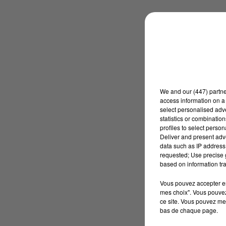
We and
our (447) partn
access information on a 
select personalised ad
statistics or combinatio
profiles to select person
Deliver and present adv
data such as IP address 
requested; Use precise g
based on information tra
Vous pouvez accepter en 
mes choix". Vous pouvez
ce site. Vous pouvez met
bas de chaque page.