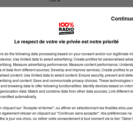
100% Radio les infos de l'Aude
Continue
Le respect de votre vie privée est notre priorité
ers
do the following data processing based on your consent and/or our legitimate int
device; Use limited data to select advertising; Create profiles for personalised adver
vertising; Measure advertising performance; Measure content performance; Unders
ns of data from different sources; Develop and improve services; Create profiles to 
alised content; Use limited data to select content; Ensure security, prevent and detect
ertising and content; Save and communicate privacy choices. These technologies
and browsing data to offer following functionalities: Identify devices based on infor
eolocation data; Match and combine data from other data sources; Link different de
nsmitted automatically.
cliquant sur "Accepter et fermer", ou affiner en sélectionnant les finalités et/ou pa
 également refuser en cliquant sur "Continuer sans accepter". Vos préférences ne 
tre à jour vos choix, ou retirer votre consentement à tout moment via le lien "Gérer 