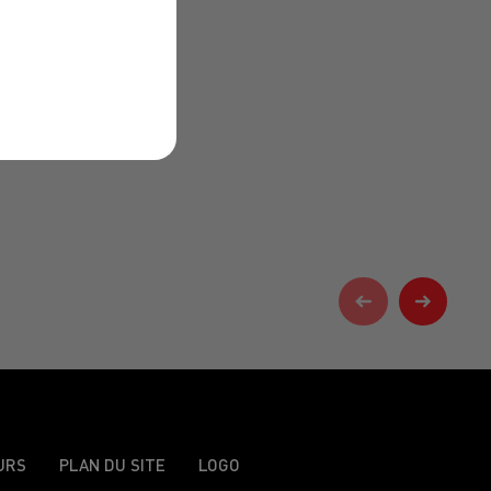
URS
PLAN DU SITE
LOGO