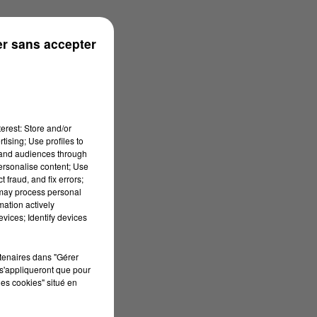
r sans accepter
erest: Store and/or
tising; Use profiles to
tand audiences through
personalise content; Use
 fraud, and fix errors;
 may process personal
mation actively
vices; Identify devices
rtenaires dans "Gérer
s'appliqueront que pour
les cookies" situé en