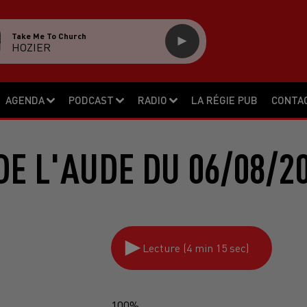
Take Me To Church
HOZIER
AGENDA
PODCAST
RADIO
LA RÉGIE PUB
CONTA
DE L'AUDE DU 06/08/2
Lecture (4 min 15 sec)
100%