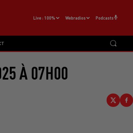
Live :
100%
Webradios
Podcasts
CT
025 À 07H00