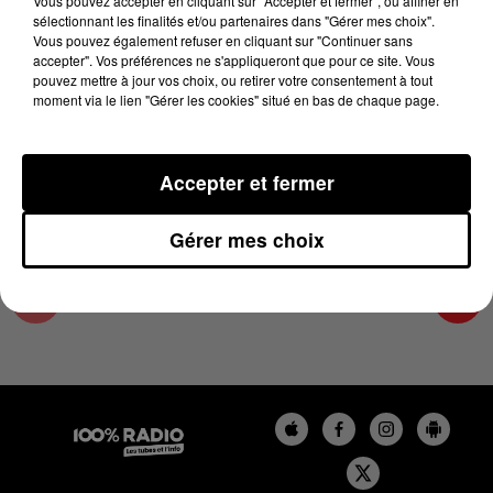
Vous pouvez accepter en cliquant sur "Accepter et fermer", ou affiner en
6 juin 2025 - 3 min 58 sec
sélectionnant les finalités et/ou partenaires dans "Gérer mes choix".
Vous pouvez également refuser en cliquant sur "Continuer sans
LES INFOS DE L'AUDE DU 06/06/2025 À
accepter". Vos préférences ne s'appliqueront que pour ce site. Vous
17H59
pouvez mettre à jour vos choix, ou retirer votre consentement à tout
moment via le lien "Gérer les cookies" situé en bas de chaque page.
Les infos de l'Aude
Accepter et fermer
Gérer mes choix