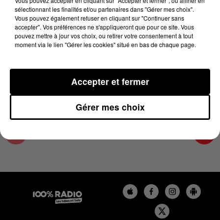
Vous pouvez accepter en cliquant sur "Accepter et fermer", ou affiner en
6 juin 2025 - 4 min 36 sec
sélectionnant les finalités et/ou partenaires dans "Gérer mes choix".
Vous pouvez également refuser en cliquant sur "Continuer sans
LES INFOS DE L'AUDE DU 06/06/2025 À
accepter". Vos préférences ne s'appliqueront que pour ce site. Vous
07H29
pouvez mettre à jour vos choix, ou retirer votre consentement à tout
moment via le lien "Gérer les cookies" situé en bas de chaque page.
Les infos de l'Aude
Accepter et fermer
Gérer mes choix