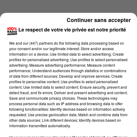
Continuer sans accepter
Le respect de votre vie privée est notre priorité
We and
our (447) partners
do the following data processing based on
your consent and/or our legitimate interest: Store and/or access
information on a device; Use limited data to select advertising; Create
profiles for personalised advertising; Use profiles to select personalised
advertising; Measure advertising performance; Measure content
performance; Understand audiences through statistics or combinations
of data from different sources; Develop and improve services; Create
profiles to personalise content; Use profiles to select personalised
content; Use limited data to select content; Ensure security, prevent and
Lecture (4 min 36 sec)
detect fraud, and fix errors; Deliver and present advertising and content;
Save and communicate privacy choices. These technologies may
process personal data such as IP address and browsing data to offer
following functionalities: Identify devices based on information actively
requested; Use precise geolocation data; Match and combine data from
100%
other data sources; Link different devices; Identify devices based on
information transmitted automatically.
100% Radio les infos de l'Aude