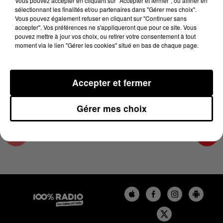
Vous pouvez accepter en cliquant sur "Accepter et fermer", ou affiner en
6 février 2024 - 4 min 11 sec
sélectionnant les finalités et/ou partenaires dans "Gérer mes choix".
Vous pouvez également refuser en cliquant sur "Continuer sans
LES INFOS DE L'AUDE DU 06/02/2024 À
accepter". Vos préférences ne s'appliqueront que pour ce site. Vous
18H00
pouvez mettre à jour vos choix, ou retirer votre consentement à tout
moment via le lien "Gérer les cookies" situé en bas de chaque page.
Les infos de l'Aude
Accepter et fermer
Gérer mes choix