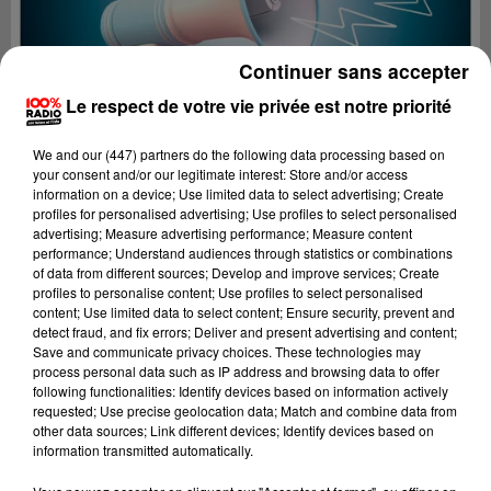
Continuer sans accepter
Le respect de votre vie privée est notre priorité
We and
our (447) partners
do the following data processing based on
your consent and/or our legitimate interest: Store and/or access
information on a device; Use limited data to select advertising; Create
profiles for personalised advertising; Use profiles to select personalised
advertising; Measure advertising performance; Measure content
performance; Understand audiences through statistics or combinations
of data from different sources; Develop and improve services; Create
profiles to personalise content; Use profiles to select personalised
content; Use limited data to select content; Ensure security, prevent and
Lecture (4 min 11 sec)
detect fraud, and fix errors; Deliver and present advertising and content;
Save and communicate privacy choices. These technologies may
process personal data such as IP address and browsing data to offer
following functionalities: Identify devices based on information actively
requested; Use precise geolocation data; Match and combine data from
100%
other data sources; Link different devices; Identify devices based on
information transmitted automatically.
100% Radio les infos de l'Aude