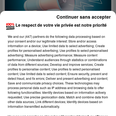
Continuer sans accepter
Le respect de votre vie privée est notre priorité
We and
our (447) partners
do the following data processing based on
your consent and/or our legitimate interest: Store and/or access
information on a device; Use limited data to select advertising; Create
profiles for personalised advertising; Use profiles to select personalised
advertising; Measure advertising performance; Measure content
performance; Understand audiences through statistics or combinations
of data from different sources; Develop and improve services; Create
profiles to personalise content; Use profiles to select personalised
content; Use limited data to select content; Ensure security, prevent and
Lecture (4 min 30 sec)
detect fraud, and fix errors; Deliver and present advertising and content;
Save and communicate privacy choices. These technologies may
process personal data such as IP address and browsing data to offer
following functionalities: Identify devices based on information actively
requested; Use precise geolocation data; Match and combine data from
100%
other data sources; Link different devices; Identify devices based on
information transmitted automatically.
100% Radio les infos de l'Aude