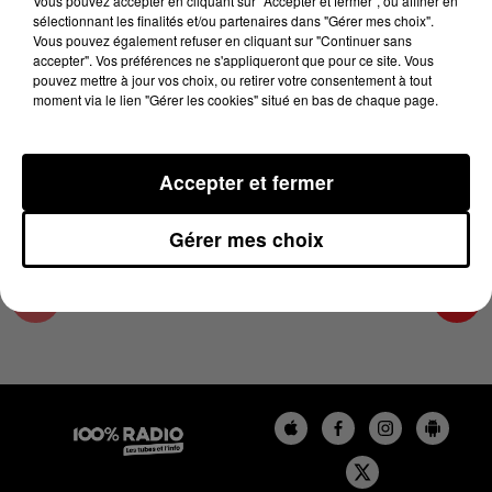
Vous pouvez accepter en cliquant sur "Accepter et fermer", ou affiner en
5 décembre 2024 - 4 min 30 sec
sélectionnant les finalités et/ou partenaires dans "Gérer mes choix".
Vous pouvez également refuser en cliquant sur "Continuer sans
LES INFOS DE L'AUDE DU 05/12/2024 À
accepter". Vos préférences ne s'appliqueront que pour ce site. Vous
17H00
pouvez mettre à jour vos choix, ou retirer votre consentement à tout
moment via le lien "Gérer les cookies" situé en bas de chaque page.
Les infos de l'Aude
Accepter et fermer
Gérer mes choix