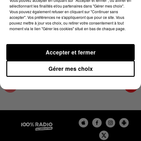
Vous pouvez accepter en cliquant sur "Accepter et fermer", ou affiner en
5 décembre 2023 - 2 min 22 sec
sélectionnant les finalités et/ou partenaires dans "Gérer mes choix".
Vous pouvez également refuser en cliquant sur "Continuer sans
LES INFOS DE L'AUDE DU 05/12/2023 À
accepter". Vos préférences ne s'appliqueront que pour ce site. Vous
14H00
pouvez mettre à jour vos choix, ou retirer votre consentement à tout
moment via le lien "Gérer les cookies" situé en bas de chaque page.
Les infos de l'Aude
Accepter et fermer
Gérer mes choix