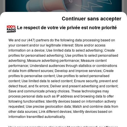
Continuer sans accepter
Le respect de votre vie privée est notre priorité
We and
our (447) partners
do the following data processing based on
your consent and/or our legitimate interest: Store and/or access
information on a device; Use limited data to select advertising; Create
profiles for personalised advertising; Use profiles to select personalised
advertising; Measure advertising performance; Measure content
performance; Understand audiences through statistics or combinations
of data from different sources; Develop and improve services; Create
profiles to personalise content; Use profiles to select personalised
content; Use limited data to select content; Ensure security, prevent and
Lecture (2 min 22 sec)
detect fraud, and fix errors; Deliver and present advertising and content;
Save and communicate privacy choices. These technologies may
process personal data such as IP address and browsing data to offer
following functionalities: Identify devices based on information actively
requested; Use precise geolocation data; Match and combine data from
100%
other data sources; Link different devices; Identify devices based on
information transmitted automatically.
100% Radio les infos de l'Aude