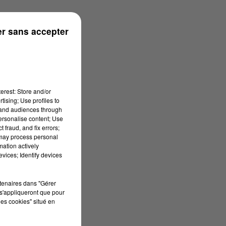
r sans accepter
erest: Store and/or
tising; Use profiles to
tand audiences through
personalise content; Use
 fraud, and fix errors;
 may process personal
mation actively
vices; Identify devices
rtenaires dans "Gérer
s'appliqueront que pour
les cookies" situé en