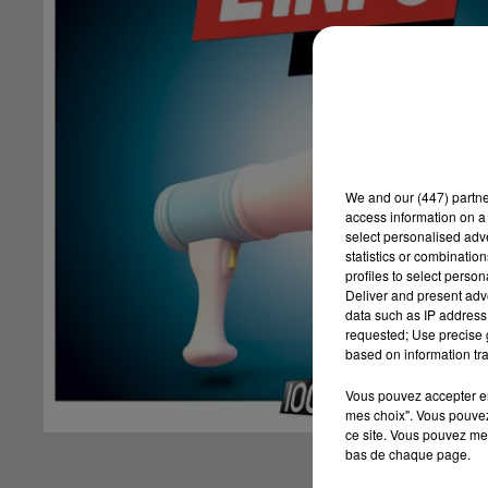
We and
our (447) partn
access information on a 
select personalised ad
statistics or combinatio
profiles to select person
Deliver and present adv
data such as IP address 
requested; Use precise g
based on information tra
Vous pouvez accepter en 
mes choix". Vous pouvez
ce site. Vous pouvez met
bas de chaque page.