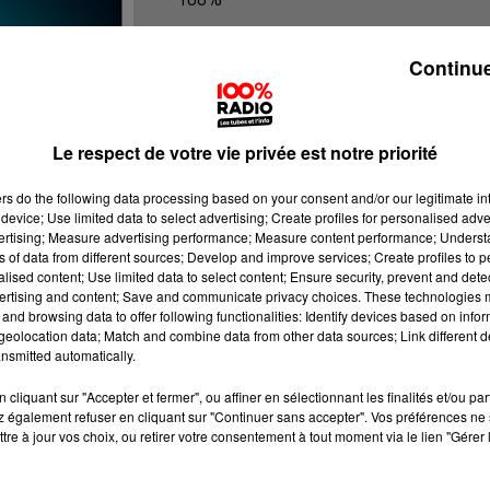
100% Radio les infos de l'Aude
Continue
Le respect de votre vie privée est notre priorité
ers
do the following data processing based on your consent and/or our legitimate int
device; Use limited data to select advertising; Create profiles for personalised adver
vertising; Measure advertising performance; Measure content performance; Unders
ns of data from different sources; Develop and improve services; Create profiles to 
alised content; Use limited data to select content; Ensure security, prevent and detect
ertising and content; Save and communicate privacy choices. These technologies
and browsing data to offer following functionalities: Identify devices based on infor
eolocation data; Match and combine data from other data sources; Link different de
nsmitted automatically.
cliquant sur "Accepter et fermer", ou affiner en sélectionnant les finalités et/ou pa
 également refuser en cliquant sur "Continuer sans accepter". Vos préférences ne 
tre à jour vos choix, ou retirer votre consentement à tout moment via le lien "Gérer 