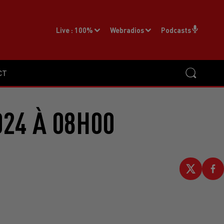
Live :
100%
Webradios
Podcasts
CT
024 À 08H00