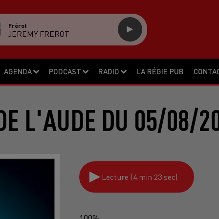
Frérot
JEREMY FREROT
AGENDA
PODCAST
RADIO
LA RÉGIE PUB
CONTA
DE L'AUDE DU 05/08/2
Lecture (4 min 23 sec)
100%