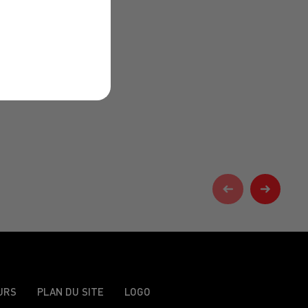
URS
PLAN DU SITE
LOGO