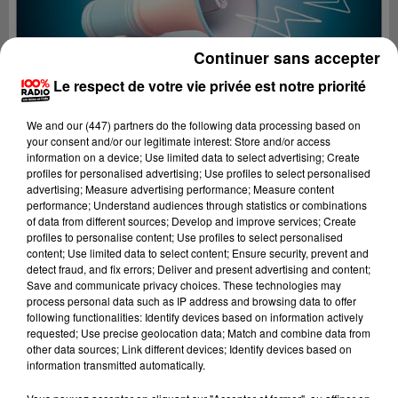
Continuer sans accepter
Le respect de votre vie privée est notre priorité
We and
our (447) partners
do the following data processing based on
your consent and/or our legitimate interest: Store and/or access
information on a device; Use limited data to select advertising; Create
profiles for personalised advertising; Use profiles to select personalised
advertising; Measure advertising performance; Measure content
performance; Understand audiences through statistics or combinations
of data from different sources; Develop and improve services; Create
profiles to personalise content; Use profiles to select personalised
content; Use limited data to select content; Ensure security, prevent and
Lecture (4 min 25 sec)
detect fraud, and fix errors; Deliver and present advertising and content;
Save and communicate privacy choices. These technologies may
process personal data such as IP address and browsing data to offer
following functionalities: Identify devices based on information actively
requested; Use precise geolocation data; Match and combine data from
100%
other data sources; Link different devices; Identify devices based on
information transmitted automatically.
100% Radio les infos de l'Aude