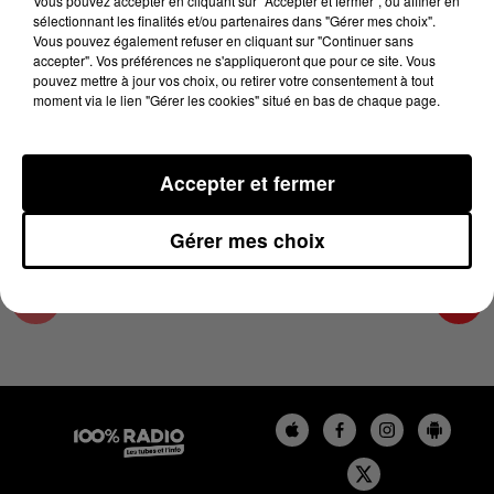
Vous pouvez accepter en cliquant sur "Accepter et fermer", ou affiner en
5 juin 2024 - 4 min 25 sec
sélectionnant les finalités et/ou partenaires dans "Gérer mes choix".
Vous pouvez également refuser en cliquant sur "Continuer sans
LES INFOS DE L'AUDE DU 05/06/2024 À
accepter". Vos préférences ne s'appliqueront que pour ce site. Vous
08H00
pouvez mettre à jour vos choix, ou retirer votre consentement à tout
moment via le lien "Gérer les cookies" situé en bas de chaque page.
Les infos de l'Aude
Accepter et fermer
Gérer mes choix