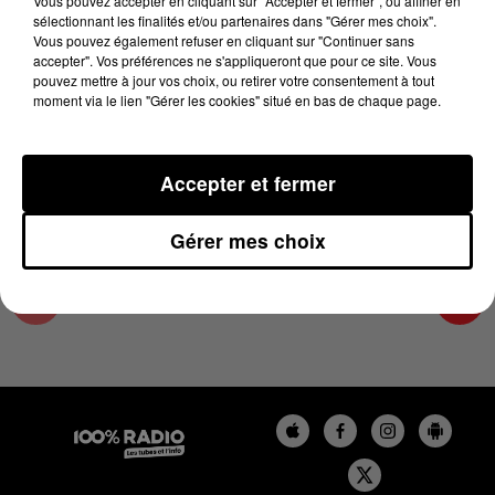
Vous pouvez accepter en cliquant sur "Accepter et fermer", ou affiner en
4 décembre 2023 - 4 min 20 sec
sélectionnant les finalités et/ou partenaires dans "Gérer mes choix".
Vous pouvez également refuser en cliquant sur "Continuer sans
LES INFOS DE L'AUDE DU 04/12/2023 À
accepter". Vos préférences ne s'appliqueront que pour ce site. Vous
18H00
pouvez mettre à jour vos choix, ou retirer votre consentement à tout
moment via le lien "Gérer les cookies" situé en bas de chaque page.
Les infos de l'Aude
Accepter et fermer
Gérer mes choix