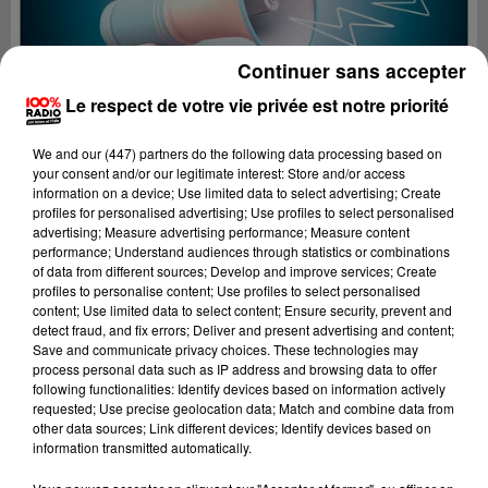
Continuer sans accepter
Le respect de votre vie privée est notre priorité
We and
our (447) partners
do the following data processing based on
your consent and/or our legitimate interest: Store and/or access
information on a device; Use limited data to select advertising; Create
profiles for personalised advertising; Use profiles to select personalised
advertising; Measure advertising performance; Measure content
performance; Understand audiences through statistics or combinations
of data from different sources; Develop and improve services; Create
profiles to personalise content; Use profiles to select personalised
content; Use limited data to select content; Ensure security, prevent and
Lecture (4 min 20 sec)
detect fraud, and fix errors; Deliver and present advertising and content;
Save and communicate privacy choices. These technologies may
process personal data such as IP address and browsing data to offer
following functionalities: Identify devices based on information actively
requested; Use precise geolocation data; Match and combine data from
100%
other data sources; Link different devices; Identify devices based on
information transmitted automatically.
100% Radio les infos de l'Aude