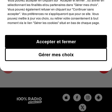
Vous pouvez accepter en cliquant sur "Accepter et fermer", ou affiner en
4 novembre 2024 - 4 min 45 sec
sélectionnant les finalités et/ou partenaires dans "Gérer mes choix".
Vous pouvez également refuser en cliquant sur "Continuer sans
LES INFOS DE L'AUDE DU 04/11/2024 À
accepter". Vos préférences ne s'appliqueront que pour ce site. Vous
17H00
pouvez mettre à jour vos choix, ou retirer votre consentement à tout
moment via le lien "Gérer les cookies" situé en bas de chaque page.
Les infos de l'Aude
Accepter et fermer
Gérer mes choix