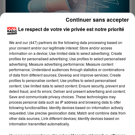
Continuer sans accepter
Le respect de votre vie privée est notre priorité
We and
our (447) partners
do the following data processing based on
your consent and/or our legitimate interest: Store and/or access
information on a device; Use limited data to select advertising; Create
profiles for personalised advertising; Use profiles to select personalised
advertising; Measure advertising performance; Measure content
performance; Understand audiences through statistics or combinations
of data from different sources; Develop and improve services; Create
profiles to personalise content; Use profiles to select personalised
content; Use limited data to select content; Ensure security, prevent and
Lecture (4 min 45 sec)
detect fraud, and fix errors; Deliver and present advertising and content;
Save and communicate privacy choices. These technologies may
process personal data such as IP address and browsing data to offer
following functionalities: Identify devices based on information actively
requested; Use precise geolocation data; Match and combine data from
100%
other data sources; Link different devices; Identify devices based on
information transmitted automatically.
100% Radio les infos de l'Aude