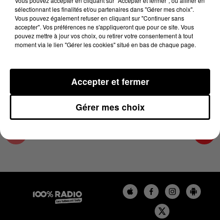
Vous pouvez accepter en cliquant sur "Accepter et fermer", ou affiner en
4 février 2025 - 4 min 23 sec
sélectionnant les finalités et/ou partenaires dans "Gérer mes choix".
Vous pouvez également refuser en cliquant sur "Continuer sans
LES INFOS DE L'AUDE DU 04/02/2025 À
accepter". Vos préférences ne s'appliqueront que pour ce site. Vous
18H00
pouvez mettre à jour vos choix, ou retirer votre consentement à tout
moment via le lien "Gérer les cookies" situé en bas de chaque page.
Les infos de l'Aude
Accepter et fermer
Gérer mes choix