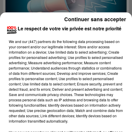
Continuer sans accepter
Le respect de votre vie privée est notre priorité
We and
our (447) partners
do the following data processing based on
your consent and/or our legitimate interest: Store and/or access
information on a device; Use limited data to select advertising; Create
profiles for personalised advertising; Use profiles to select personalised
advertising; Measure advertising performance; Measure content
performance; Understand audiences through statistics or combinations
of data from different sources; Develop and improve services; Create
profiles to personalise content; Use profiles to select personalised
content; Use limited data to select content; Ensure security, prevent and
Lecture (2 min 22 sec)
detect fraud, and fix errors; Deliver and present advertising and content;
Save and communicate privacy choices. These technologies may
process personal data such as IP address and browsing data to offer
following functionalities: Identify devices based on information actively
requested; Use precise geolocation data; Match and combine data from
100%
other data sources; Link different devices; Identify devices based on
information transmitted automatically.
100% Radio les infos de l'Aude