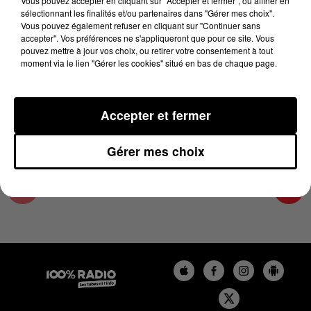
Vous pouvez accepter en cliquant sur "Accepter et fermer", ou affiner en
3 mai 2024 - 2 min 22 sec
sélectionnant les finalités et/ou partenaires dans "Gérer mes choix".
Vous pouvez également refuser en cliquant sur "Continuer sans
LES INFOS DE L'AUDE DU 03/05/2024 À
accepter". Vos préférences ne s'appliqueront que pour ce site. Vous
10H00
pouvez mettre à jour vos choix, ou retirer votre consentement à tout
moment via le lien "Gérer les cookies" situé en bas de chaque page.
Les infos de l'Aude
Accepter et fermer
Gérer mes choix