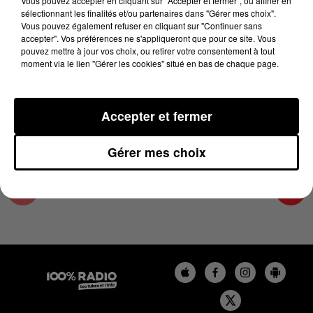
Vous pouvez accepter en cliquant sur "Accepter et fermer", ou affiner en
3 janvier 2025 - 2 min 22 sec
sélectionnant les finalités et/ou partenaires dans "Gérer mes choix".
Vous pouvez également refuser en cliquant sur "Continuer sans
LES INFOS DE L'AUDE DU 03/01/2025 À
accepter". Vos préférences ne s'appliqueront que pour ce site. Vous
12H00
pouvez mettre à jour vos choix, ou retirer votre consentement à tout
moment via le lien "Gérer les cookies" situé en bas de chaque page.
Les infos de l'Aude
Accepter et fermer
Gérer mes choix