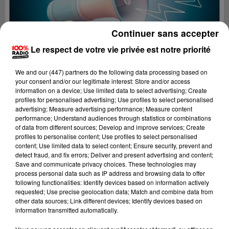
Continuer sans accepter
Le respect de votre vie privée est notre priorité
We and
our (447) partners
do the following data processing based on
your consent and/or our legitimate interest: Store and/or access
information on a device; Use limited data to select advertising; Create
profiles for personalised advertising; Use profiles to select personalised
advertising; Measure advertising performance; Measure content
performance; Understand audiences through statistics or combinations
of data from different sources; Develop and improve services; Create
profiles to personalise content; Use profiles to select personalised
content; Use limited data to select content; Ensure security, prevent and
Lecture (2 min 22 sec)
detect fraud, and fix errors; Deliver and present advertising and content;
Save and communicate privacy choices. These technologies may
process personal data such as IP address and browsing data to offer
following functionalities: Identify devices based on information actively
requested; Use precise geolocation data; Match and combine data from
100%
other data sources; Link different devices; Identify devices based on
information transmitted automatically.
100% Radio les infos de l'Aude