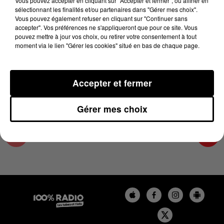
Vous pouvez accepter en cliquant sur "Accepter et fermer", ou affiner en
2 octobre 2024 - 2 min 22 sec
sélectionnant les finalités et/ou partenaires dans "Gérer mes choix".
Vous pouvez également refuser en cliquant sur "Continuer sans
LES INFOS DE L'AUDE DU 02/10/2024 À
accepter". Vos préférences ne s'appliqueront que pour ce site. Vous
12H00
pouvez mettre à jour vos choix, ou retirer votre consentement à tout
moment via le lien "Gérer les cookies" situé en bas de chaque page.
Les infos de l'Aude
Accepter et fermer
Gérer mes choix