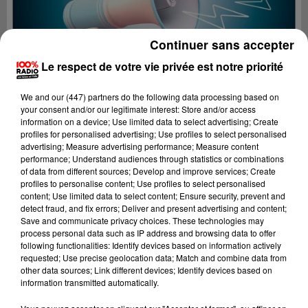
Continuer sans accepter
Le respect de votre vie privée est notre priorité
We and
our (447) partners
do the following data processing based on
your consent and/or our legitimate interest: Store and/or access
information on a device; Use limited data to select advertising; Create
profiles for personalised advertising; Use profiles to select personalised
advertising; Measure advertising performance; Measure content
performance; Understand audiences through statistics or combinations
of data from different sources; Develop and improve services; Create
profiles to personalise content; Use profiles to select personalised
content; Use limited data to select content; Ensure security, prevent and
Lecture (2 min 22 sec)
detect fraud, and fix errors; Deliver and present advertising and content;
Save and communicate privacy choices. These technologies may
process personal data such as IP address and browsing data to offer
following functionalities: Identify devices based on information actively
requested; Use precise geolocation data; Match and combine data from
100%
other data sources; Link different devices; Identify devices based on
information transmitted automatically.
100% Radio les infos de l'Aude