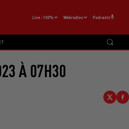
Live :
100%
Webradios
Podcasts
CT
023 À 07H30