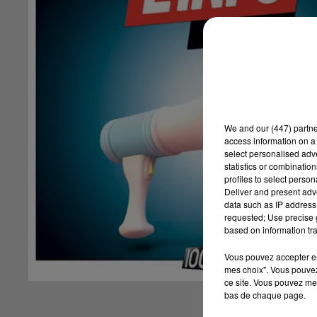
We and
our (447) partn
access information on a 
select personalised ad
statistics or combinatio
profiles to select person
Deliver and present adv
data such as IP address 
requested; Use precise g
based on information tra
Vous pouvez accepter en 
mes choix". Vous pouvez
ce site. Vous pouvez met
bas de chaque page.