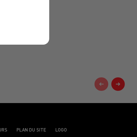
URS
PLAN DU SITE
LOGO