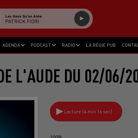
Les Gens Qu'on Aime
PATRICK FIORI
AGENDA
PODCAST
RADIO
LA RÉGIE PUB
CONTA
DE L'AUDE DU 02/06/2
Lecture (4 min 16 sec)
100%