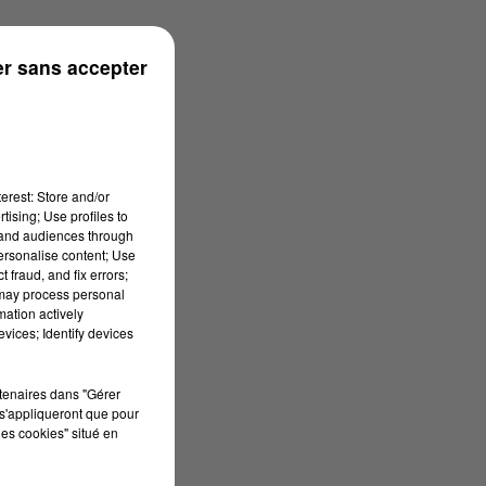
r sans accepter
erest: Store and/or
tising; Use profiles to
tand audiences through
personalise content; Use
 fraud, and fix errors;
 may process personal
mation actively
vices; Identify devices
rtenaires dans "Gérer
s'appliqueront que pour
les cookies" situé en