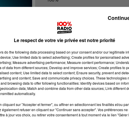
Les infos de l'Aude
Continue
Le respect de votre vie privée est notre priorité
ers
do the following data processing based on your consent and/or our legitimate int
device; Use limited data to select advertising; Create profiles for personalised adver
vertising; Measure advertising performance; Measure content performance; Unders
ns of data from different sources; Develop and improve services; Create profiles to 
alised content; Use limited data to select content; Ensure security, prevent and detect
ertising and content; Save and communicate privacy choices. These technologies
and browsing data to offer following functionalities: Identify devices based on infor
eolocation data; Match and combine data from other data sources; Link different de
nsmitted automatically.
cliquant sur "Accepter et fermer", ou affiner en sélectionnant les finalités et/ou pa
 également refuser en cliquant sur "Continuer sans accepter". Vos préférences ne 
tre à jour vos choix, ou retirer votre consentement à tout moment via le lien "Gérer 