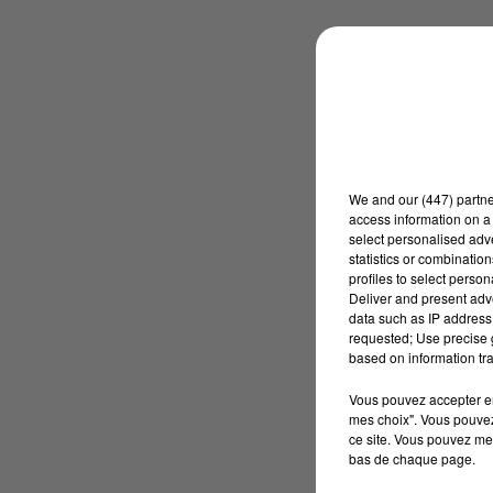
We and
our (447) partn
access information on a 
select personalised ad
statistics or combinatio
profiles to select person
Deliver and present adv
data such as IP address 
requested; Use precise g
based on information tra
Vous pouvez accepter en 
mes choix". Vous pouvez
ce site. Vous pouvez met
bas de chaque page.