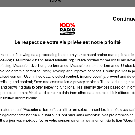
100% Radio les infos de l'Aude
Continue
Le respect de votre vie privée est notre priorité
ers
do the following data processing based on your consent and/or our legitimate int
device; Use limited data to select advertising; Create profiles for personalised adver
vertising; Measure advertising performance; Measure content performance; Unders
ns of data from different sources; Develop and improve services; Create profiles to 
alised content; Use limited data to select content; Ensure security, prevent and detect
ertising and content; Save and communicate privacy choices. These technologies
and browsing data to offer following functionalities: Identify devices based on infor
eolocation data; Match and combine data from other data sources; Link different de
nsmitted automatically.
cliquant sur "Accepter et fermer", ou affiner en sélectionnant les finalités et/ou pa
 également refuser en cliquant sur "Continuer sans accepter". Vos préférences ne 
tre à jour vos choix, ou retirer votre consentement à tout moment via le lien "Gérer 