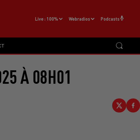
Live :
100%
Webradios
Podcasts
CT
025 À 08H01