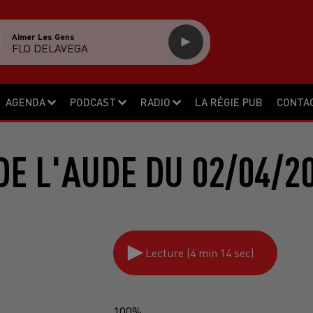
Aimer Les Gens
FLO DELAVEGA
AGENDA
PODCAST
RADIO
LA RÉGIE PUB
CONTA
DE L'AUDE DU 02/04/2
Lecture (4 min 14 sec)
100%