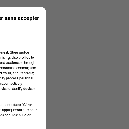
r sans accepter
erest: Store and/or
tising; Use profiles to
tand audiences through
personalise content; Use
 fraud, and fix errors;
 may process personal
mation actively
vices; Identify devices
rtenaires dans "Gérer
s'appliqueront que pour
les cookies" situé en