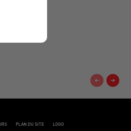
URS
PLAN DU SITE
LOGO