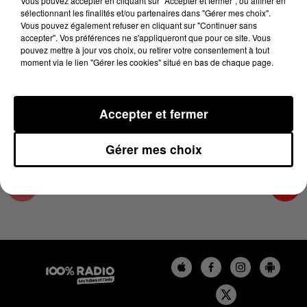
Vous pouvez accepter en cliquant sur "Accepter et fermer", ou affiner en
2 janvier 2024 - 4 min 10 sec
sélectionnant les finalités et/ou partenaires dans "Gérer mes choix".
Vous pouvez également refuser en cliquant sur "Continuer sans
LES INFOS DE L'AUDE DU 02/01/2024 À
accepter". Vos préférences ne s'appliqueront que pour ce site. Vous
07H29
pouvez mettre à jour vos choix, ou retirer votre consentement à tout
moment via le lien "Gérer les cookies" situé en bas de chaque page.
Les infos de l'Aude
Accepter et fermer
Gérer mes choix