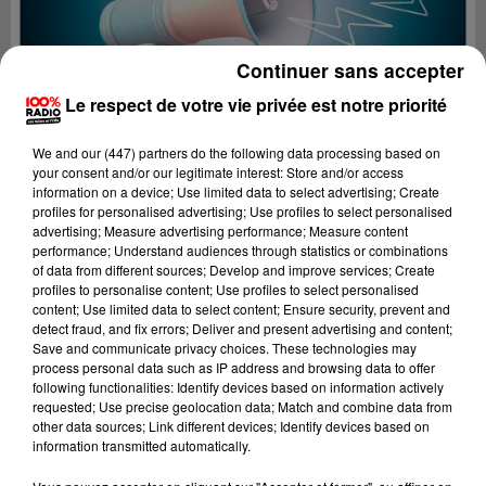
Continuer sans accepter
Le respect de votre vie privée est notre priorité
We and
our (447) partners
do the following data processing based on
your consent and/or our legitimate interest: Store and/or access
information on a device; Use limited data to select advertising; Create
profiles for personalised advertising; Use profiles to select personalised
advertising; Measure advertising performance; Measure content
performance; Understand audiences through statistics or combinations
of data from different sources; Develop and improve services; Create
profiles to personalise content; Use profiles to select personalised
content; Use limited data to select content; Ensure security, prevent and
Lecture (2 min 22 sec)
detect fraud, and fix errors; Deliver and present advertising and content;
Save and communicate privacy choices. These technologies may
process personal data such as IP address and browsing data to offer
following functionalities: Identify devices based on information actively
requested; Use precise geolocation data; Match and combine data from
100%
other data sources; Link different devices; Identify devices based on
information transmitted automatically.
100% Radio les infos de l'Aude