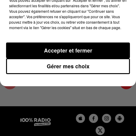
Vous pouvez accepter en cliquant sur "Accepter et fermer", ou affiner en
1er décembre 2023 - 2 min 22 sec
sélectionnant les finalités et/ou partenaires dans "Gérer mes choix".
Vous pouvez également refuser en cliquant sur "Continuer sans
LES INFOS DE L'AUDE DU 01/12/2023 À
accepter". Vos préférences ne s'appliqueront que pour ce site. Vous
10H00
pouvez mettre à jour vos choix, ou retirer votre consentement à tout
moment via le lien "Gérer les cookies" situé en bas de chaque page.
Les infos de l'Aude
Accepter et fermer
Gérer mes choix