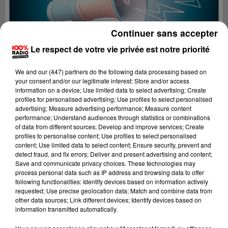
Continuer sans accepter
Le respect de votre vie privée est notre priorité
We and
our (447) partners
do the following data processing based on
your consent and/or our legitimate interest: Store and/or access
information on a device; Use limited data to select advertising; Create
profiles for personalised advertising; Use profiles to select personalised
advertising; Measure advertising performance; Measure content
performance; Understand audiences through statistics or combinations
of data from different sources; Develop and improve services; Create
profiles to personalise content; Use profiles to select personalised
content; Use limited data to select content; Ensure security, prevent and
Lecture (2 min 22 sec)
detect fraud, and fix errors; Deliver and present advertising and content;
Save and communicate privacy choices. These technologies may
process personal data such as IP address and browsing data to offer
following functionalities: Identify devices based on information actively
requested; Use precise geolocation data; Match and combine data from
100%
other data sources; Link different devices; Identify devices based on
information transmitted automatically.
100% Radio les infos de l'Ariege