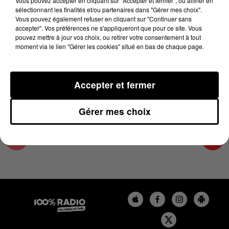
Vous pouvez accepter en cliquant sur "Accepter et fermer", ou affiner en
31 octobre 2024 - 2 min 22 sec
sélectionnant les finalités et/ou partenaires dans "Gérer mes choix".
Vous pouvez également refuser en cliquant sur "Continuer sans
LES INFOS DE L'ARIEGE DU 31/10/2024 À
accepter". Vos préférences ne s'appliqueront que pour ce site. Vous
11H00
pouvez mettre à jour vos choix, ou retirer votre consentement à tout
moment via le lien "Gérer les cookies" situé en bas de chaque page.
Podcasts infos de l'Ariège
Accepter et fermer
Gérer mes choix