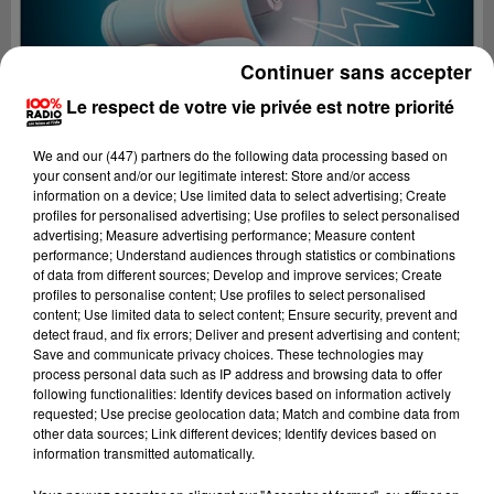
Continuer sans accepter
Le respect de votre vie privée est notre priorité
We and
our (447) partners
do the following data processing based on
your consent and/or our legitimate interest: Store and/or access
information on a device; Use limited data to select advertising; Create
profiles for personalised advertising; Use profiles to select personalised
advertising; Measure advertising performance; Measure content
performance; Understand audiences through statistics or combinations
of data from different sources; Develop and improve services; Create
profiles to personalise content; Use profiles to select personalised
content; Use limited data to select content; Ensure security, prevent and
Lecture (2 min 17 sec)
detect fraud, and fix errors; Deliver and present advertising and content;
Save and communicate privacy choices. These technologies may
process personal data such as IP address and browsing data to offer
following functionalities: Identify devices based on information actively
requested; Use precise geolocation data; Match and combine data from
100%
other data sources; Link different devices; Identify devices based on
information transmitted automatically.
Les infos de l'Ariege