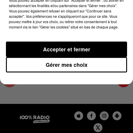
Vous pouvez accepter en cliquant sur "Accepter et fermer", ou affiner en
31 mai 2023 - 2 min 17 sec
sélectionnant les finalités et/ou partenaires dans "Gérer mes choix".
Vous pouvez également refuser en cliquant sur "Continuer sans
LES INFOS DE L'ARIEGE DU 31/05/2023 À
accepter". Vos préférences ne s'appliqueront que pour ce site. Vous
14H59
pouvez mettre à jour vos choix, ou retirer votre consentement à tout
moment via le lien "Gérer les cookies" situé en bas de chaque page.
Podcasts infos de l'Ariège
Accepter et fermer
Gérer mes choix