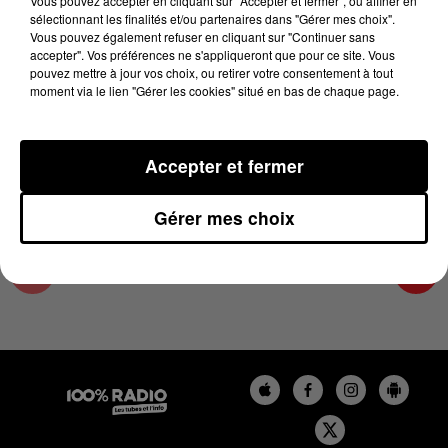
Vous pouvez accepter en cliquant sur "Accepter et fermer", ou affiner en
31 janvier 2024 - 4 min 9 sec
sélectionnant les finalités et/ou partenaires dans "Gérer mes choix".
Vous pouvez également refuser en cliquant sur "Continuer sans
LES INFOS DE L'ARIEGE DU 31/01/2024 À
accepter". Vos préférences ne s'appliqueront que pour ce site. Vous
08H31
pouvez mettre à jour vos choix, ou retirer votre consentement à tout
moment via le lien "Gérer les cookies" situé en bas de chaque page.
Podcasts infos de l'Ariège
Accepter et fermer
Gérer mes choix