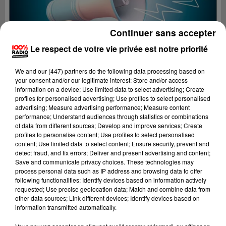
Continuer sans accepter
Le respect de votre vie privée est notre priorité
We and
our (447) partners
do the following data processing based on
your consent and/or our legitimate interest: Store and/or access
information on a device; Use limited data to select advertising; Create
profiles for personalised advertising; Use profiles to select personalised
advertising; Measure advertising performance; Measure content
performance; Understand audiences through statistics or combinations
of data from different sources; Develop and improve services; Create
profiles to personalise content; Use profiles to select personalised
content; Use limited data to select content; Ensure security, prevent and
Lecture (4 min 9 sec)
detect fraud, and fix errors; Deliver and present advertising and content;
Save and communicate privacy choices. These technologies may
process personal data such as IP address and browsing data to offer
following functionalities: Identify devices based on information actively
requested; Use precise geolocation data; Match and combine data from
100%
other data sources; Link different devices; Identify devices based on
information transmitted automatically.
100% Radio les infos de l'Ariege