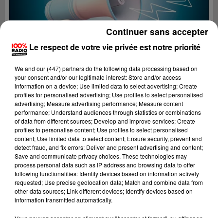
Continuer sans accepter
Le respect de votre vie privée est notre priorité
We and
our (447) partners
do the following data processing based on
your consent and/or our legitimate interest: Store and/or access
information on a device; Use limited data to select advertising; Create
profiles for personalised advertising; Use profiles to select personalised
advertising; Measure advertising performance; Measure content
performance; Understand audiences through statistics or combinations
of data from different sources; Develop and improve services; Create
profiles to personalise content; Use profiles to select personalised
content; Use limited data to select content; Ensure security, prevent and
Lecture (4 min 17 sec)
detect fraud, and fix errors; Deliver and present advertising and content;
Save and communicate privacy choices. These technologies may
process personal data such as IP address and browsing data to offer
following functionalities: Identify devices based on information actively
requested; Use precise geolocation data; Match and combine data from
100%
other data sources; Link different devices; Identify devices based on
information transmitted automatically.
100% Radio les infos de l'Ariege