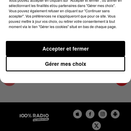
Vous pouvez accepter en cliquant sur "Accepter et fermer", ou affiner en
30 août 2024 - 4 min 17 sec
sélectionnant les finalités et/ou partenaires dans "Gérer mes choix".
Vous pouvez également refuser en cliquant sur "Continuer sans
LES INFOS DE L'ARIEGE DU 30/08/2024 À
accepter". Vos préférences ne s'appliqueront que pour ce site. Vous
18H00
pouvez mettre à jour vos choix, ou retirer votre consentement à tout
moment via le lien "Gérer les cookies" situé en bas de chaque page.
Podcasts infos de l'Ariège
Accepter et fermer
Gérer mes choix