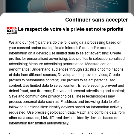
Continuer sans accepter
Le respect de votre vie privée est notre priorité
We and
our (447) partners
do the following data processing based on
your consent and/or our legitimate interest: Store and/or access
information on a device; Use limited data to select advertising; Create
profiles for personalised advertising; Use profiles to select personalised
advertising; Measure advertising performance; Measure content
performance; Understand audiences through statistics or combinations
of data from different sources; Develop and improve services; Create
profiles to personalise content; Use profiles to select personalised
content; Use limited data to select content; Ensure security, prevent and
Lecture (2 min 25 sec)
detect fraud, and fix errors; Deliver and present advertising and content;
Save and communicate privacy choices. These technologies may
process personal data such as IP address and browsing data to offer
following functionalities: Identify devices based on information actively
requested; Use precise geolocation data; Match and combine data from
100%
other data sources; Link different devices; Identify devices based on
information transmitted automatically.
100% Radio les infos de l'Ariege