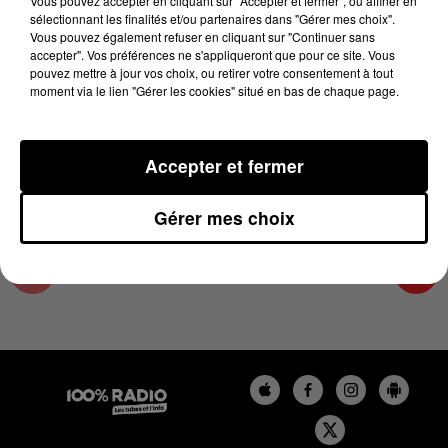
Vous pouvez accepter en cliquant sur "Accepter et fermer", ou affiner en
30 août 2024 - 2 min 25 sec
sélectionnant les finalités et/ou partenaires dans "Gérer mes choix".
Vous pouvez également refuser en cliquant sur "Continuer sans
LES INFOS DE L'ARIEGE DU 30/08/2024 À
accepter". Vos préférences ne s'appliqueront que pour ce site. Vous
14H00
pouvez mettre à jour vos choix, ou retirer votre consentement à tout
moment via le lien "Gérer les cookies" situé en bas de chaque page.
Podcasts infos de l'Ariège
Accepter et fermer
Gérer mes choix