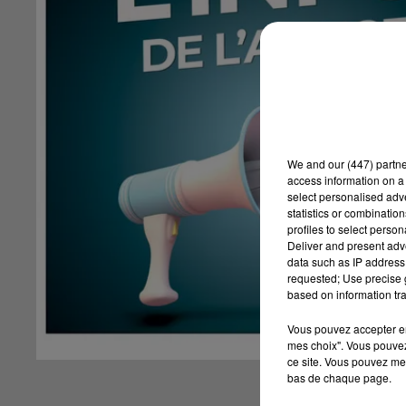
We and
our (447) partn
access information on a 
select personalised ad
statistics or combinatio
profiles to select person
Deliver and present adv
data such as IP address 
requested; Use precise g
based on information tra
Vous pouvez accepter en 
mes choix". Vous pouvez
ce site. Vous pouvez met
bas de chaque page.