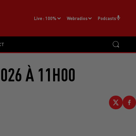
Live :
100%
Webradios
Podcasts
CT
2026 À 11H00