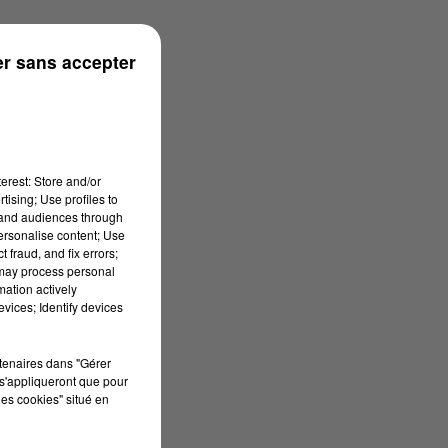
à 11h00
r sans accepter
erest: Store and/or
tising; Use profiles to
tand audiences through
personalise content; Use
 fraud, and fix errors;
 may process personal
mation actively
vices; Identify devices
rtenaires dans "Gérer
s'appliqueront que pour
les cookies" situé en