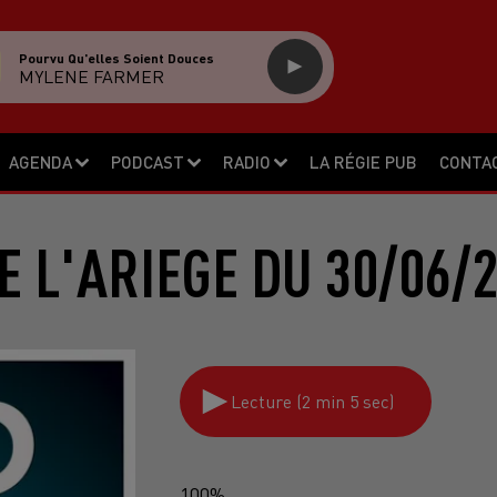
Pourvu Qu'elles Soient Douces
MYLENE FARMER
AGENDA
PODCAST
RADIO
LA RÉGIE PUB
CONTA
E L'ARIEGE DU 30/06/
Lecture (2 min 5 sec)
100%