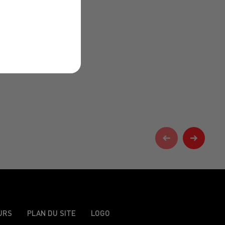
URS
PLAN DU SITE
LOGO