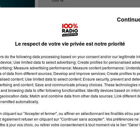
Les infos de l'Ariege du 30/06/2026 
Continue
Le respect de votre vie privée est notre priorité
ers
do the following data processing based on your consent and/or our legitimate int
device; Use limited data to select advertising; Create profiles for personalised adver
vertising; Measure advertising performance; Measure content performance; Unders
ns of data from different sources; Develop and improve services; Create profiles to 
alised content; Use limited data to select content; Ensure security, prevent and detect
ertising and content; Save and communicate privacy choices. These technologies
and browsing data to offer following functionalities: Identify devices based on infor
eolocation data; Match and combine data from other data sources; Link different de
nsmitted automatically.
cliquant sur "Accepter et fermer", ou affiner en sélectionnant les finalités et/ou pa
 également refuser en cliquant sur "Continuer sans accepter". Vos préférences ne 
tre à jour vos choix, ou retirer votre consentement à tout moment via le lien "Gérer 