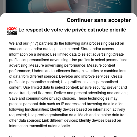
Continuer sans accepter
Le respect de votre vie privée est notre priorité
We and
our (447) partners
do the following data processing based on
your consent and/or our legitimate interest: Store and/or access
information on a device; Use limited data to select advertising; Create
profiles for personalised advertising; Use profiles to select personalised
advertising; Measure advertising performance; Measure content
performance; Understand audiences through statistics or combinations
of data from different sources; Develop and improve services; Create
profiles to personalise content; Use profiles to select personalised
content; Use limited data to select content; Ensure security, prevent and
Lecture (2 min 22 sec)
detect fraud, and fix errors; Deliver and present advertising and content;
Save and communicate privacy choices. These technologies may
process personal data such as IP address and browsing data to offer
following functionalities: Identify devices based on information actively
requested; Use precise geolocation data; Match and combine data from
100%
other data sources; Link different devices; Identify devices based on
information transmitted automatically.
100% Radio les infos de l'Ariege