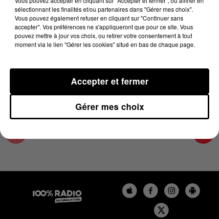
Vous pouvez accepter en cliquant sur "Accepter et fermer", ou affiner en
30 mai 2024 - 2 min 22 sec
sélectionnant les finalités et/ou partenaires dans "Gérer mes choix".
Vous pouvez également refuser en cliquant sur "Continuer sans
LES INFOS DE L'ARIEGE DU 30/05/2024 À
accepter". Vos préférences ne s'appliqueront que pour ce site. Vous
09H59
pouvez mettre à jour vos choix, ou retirer votre consentement à tout
moment via le lien "Gérer les cookies" situé en bas de chaque page.
Podcasts infos de l'Ariège
Accepter et fermer
Gérer mes choix