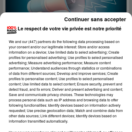
Continuer sans accepter
Le respect de votre vie privée est notre priorité
We and
our (447) partners
do the following data processing based on
your consent and/or our legitimate interest: Store and/or access
information on a device; Use limited data to select advertising; Create
profiles for personalised advertising; Use profiles to select personalised
advertising; Measure advertising performance; Measure content
performance; Understand audiences through statistics or combinations
of data from different sources; Develop and improve services; Create
profiles to personalise content; Use profiles to select personalised
content; Use limited data to select content; Ensure security, prevent and
Lecture (4 min 19 sec)
detect fraud, and fix errors; Deliver and present advertising and content;
Save and communicate privacy choices. These technologies may
process personal data such as IP address and browsing data to offer
following functionalities: Identify devices based on information actively
requested; Use precise geolocation data; Match and combine data from
100%
other data sources; Link different devices; Identify devices based on
information transmitted automatically.
100% Radio les infos de l'Ariege