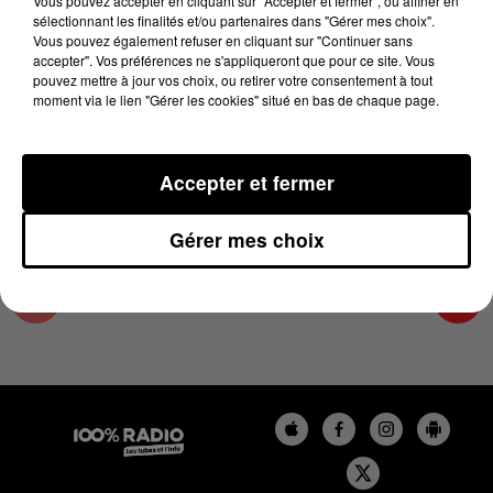
Vous pouvez accepter en cliquant sur "Accepter et fermer", ou affiner en
30 mai 2024 - 4 min 19 sec
sélectionnant les finalités et/ou partenaires dans "Gérer mes choix".
Vous pouvez également refuser en cliquant sur "Continuer sans
LES INFOS DE L'ARIEGE DU 30/05/2024 À
accepter". Vos préférences ne s'appliqueront que pour ce site. Vous
08H59
pouvez mettre à jour vos choix, ou retirer votre consentement à tout
moment via le lien "Gérer les cookies" situé en bas de chaque page.
Podcasts infos de l'Ariège
Accepter et fermer
Gérer mes choix