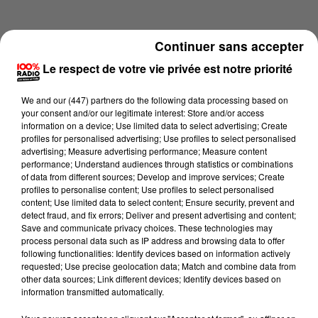
Continuer sans accepter
Le respect de votre vie privée est notre priorité
We and
our (447) partners
do the following data processing based on
your consent and/or our legitimate interest: Store and/or access
information on a device; Use limited data to select advertising; Create
profiles for personalised advertising; Use profiles to select personalised
advertising; Measure advertising performance; Measure content
performance; Understand audiences through statistics or combinations
of data from different sources; Develop and improve services; Create
profiles to personalise content; Use profiles to select personalised
content; Use limited data to select content; Ensure security, prevent and
Lecture (4 min 33 sec)
detect fraud, and fix errors; Deliver and present advertising and content;
Save and communicate privacy choices. These technologies may
process personal data such as IP address and browsing data to offer
following functionalities: Identify devices based on information actively
requested; Use precise geolocation data; Match and combine data from
100%
other data sources; Link different devices; Identify devices based on
information transmitted automatically.
100% Radio les infos de l'Ariege