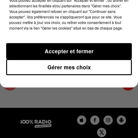
Vous pouvez accepter en cliquant sur "Accepter et fermer", ou affiner en
29 août 2025 - 4 min 33 sec
sélectionnant les finalités et/ou partenaires dans "Gérer mes choix".
Vous pouvez également refuser en cliquant sur "Continuer sans
LES INFOS DE L'ARIEGE DU 29/08/2025 À
accepter". Vos préférences ne s'appliqueront que pour ce site. Vous
07H30
pouvez mettre à jour vos choix, ou retirer votre consentement à tout
moment via le lien "Gérer les cookies" situé en bas de chaque page.
Podcasts infos de l'Ariège
Accepter et fermer
Gérer mes choix