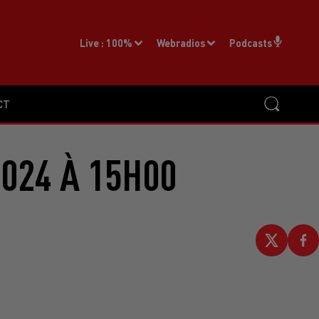
Live :
100%
Webradios
Podcasts
CT
2024 À 15H00