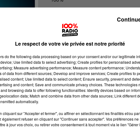
100% Radio les infos de l'Ariege
Continue
Le respect de votre vie privée est notre priorité
ers
do the following data processing based on your consent and/or our legitimate int
device; Use limited data to select advertising; Create profiles for personalised adver
vertising; Measure advertising performance; Measure content performance; Unders
ns of data from different sources; Develop and improve services; Create profiles to 
alised content; Use limited data to select content; Ensure security, prevent and detect
ertising and content; Save and communicate privacy choices. These technologies
and browsing data to offer following functionalities: Identify devices based on infor
eolocation data; Match and combine data from other data sources; Link different de
nsmitted automatically.
cliquant sur "Accepter et fermer", ou affiner en sélectionnant les finalités et/ou pa
 également refuser en cliquant sur "Continuer sans accepter". Vos préférences ne 
tre à jour vos choix, ou retirer votre consentement à tout moment via le lien "Gérer 