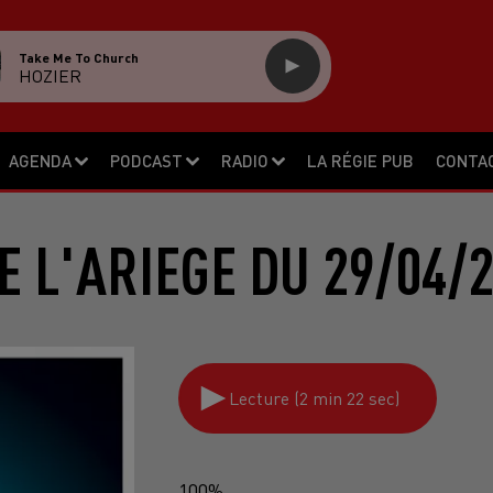
Take Me To Church
HOZIER
AGENDA
PODCAST
RADIO
LA RÉGIE PUB
CONTA
E L'ARIEGE DU 29/04/
Lecture (2 min 22 sec)
100%