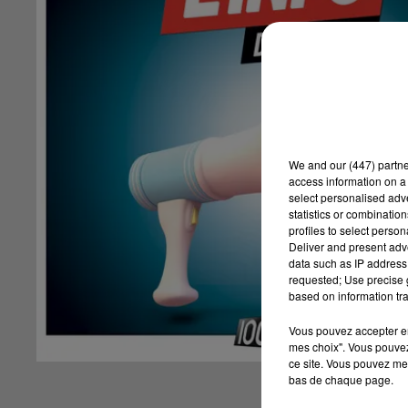
We and
our (447) partn
access information on a 
select personalised ad
statistics or combinatio
profiles to select person
Deliver and present adv
data such as IP address 
requested; Use precise g
based on information tra
Vous pouvez accepter en 
mes choix". Vous pouvez
ce site. Vous pouvez met
bas de chaque page.