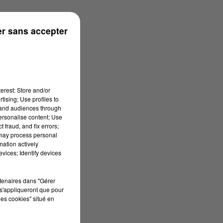
r sans accepter
erest: Store and/or
tising; Use profiles to
tand audiences through
personalise content; Use
 fraud, and fix errors;
 may process personal
mation actively
vices; Identify devices
rtenaires dans "Gérer
s'appliqueront que pour
les cookies" situé en