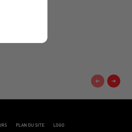
URS
PLAN DU SITE
LOGO