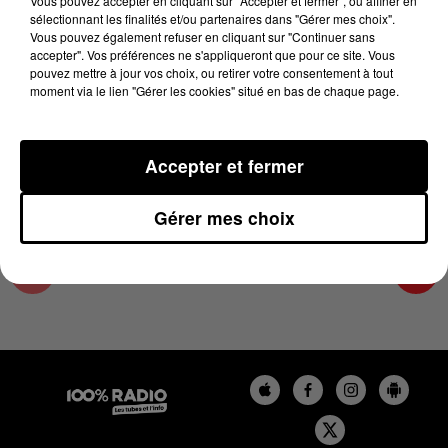
Vous pouvez accepter en cliquant sur "Accepter et fermer", ou affiner en
29 mars 2023 - 4 min 13 sec
sélectionnant les finalités et/ou partenaires dans "Gérer mes choix".
Vous pouvez également refuser en cliquant sur "Continuer sans
LES INFOS DE L'ARIEGE DU 29/03/2023 À
accepter". Vos préférences ne s'appliqueront que pour ce site. Vous
08H30
pouvez mettre à jour vos choix, ou retirer votre consentement à tout
moment via le lien "Gérer les cookies" situé en bas de chaque page.
Podcasts infos de l'Ariège
Accepter et fermer
Gérer mes choix