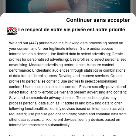
Continuer sans accepter
Le respect de votre vie privée est notre priorité
We and
our (447) partners
do the following data processing based on
your consent and/or our legitimate interest: Store and/or access
information on a device; Use limited data to select advertising; Create
profiles for personalised advertising; Use profiles to select personalised
advertising; Measure advertising performance; Measure content
performance; Understand audiences through statistics or combinations
of data from different sources; Develop and improve services; Create
profiles to personalise content; Use profiles to select personalised
content; Use limited data to select content; Ensure security, prevent and
Lecture (4 min 13 sec)
detect fraud, and fix errors; Deliver and present advertising and content;
Save and communicate privacy choices. These technologies may
process personal data such as IP address and browsing data to offer
following functionalities: Identify devices based on information actively
requested; Use precise geolocation data; Match and combine data from
100%
other data sources; Link different devices; Identify devices based on
information transmitted automatically.
Les infos de l'Ariege