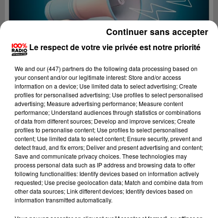
Continuer sans accepter
Le respect de votre vie privée est notre priorité
We and
our (447) partners
do the following data processing based on
your consent and/or our legitimate interest: Store and/or access
information on a device; Use limited data to select advertising; Create
profiles for personalised advertising; Use profiles to select personalised
advertising; Measure advertising performance; Measure content
performance; Understand audiences through statistics or combinations
of data from different sources; Develop and improve services; Create
profiles to personalise content; Use profiles to select personalised
content; Use limited data to select content; Ensure security, prevent and
Lecture (4 min 26 sec)
detect fraud, and fix errors; Deliver and present advertising and content;
Save and communicate privacy choices. These technologies may
process personal data such as IP address and browsing data to offer
following functionalities: Identify devices based on information actively
requested; Use precise geolocation data; Match and combine data from
100%
other data sources; Link different devices; Identify devices based on
information transmitted automatically.
100% Radio les infos de l'Ariege