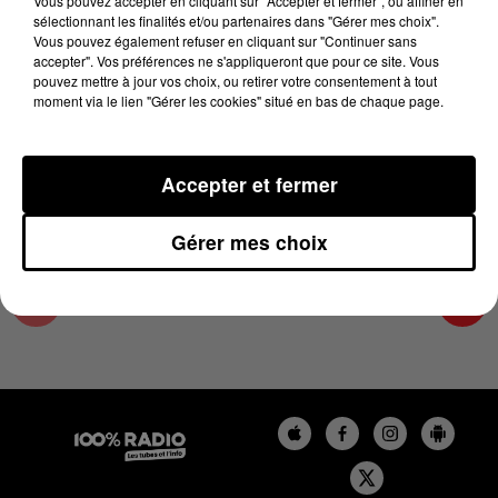
Vous pouvez accepter en cliquant sur "Accepter et fermer", ou affiner en
28 août 2024 - 4 min 26 sec
sélectionnant les finalités et/ou partenaires dans "Gérer mes choix".
Vous pouvez également refuser en cliquant sur "Continuer sans
LES INFOS DE L'ARIEGE DU 28/08/2024 À
accepter". Vos préférences ne s'appliqueront que pour ce site. Vous
07H00
pouvez mettre à jour vos choix, ou retirer votre consentement à tout
moment via le lien "Gérer les cookies" situé en bas de chaque page.
Podcasts infos de l'Ariège
Accepter et fermer
Gérer mes choix