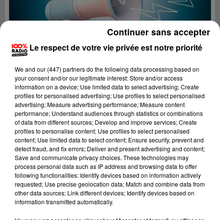
Continuer sans accepter
Le respect de votre vie privée est notre priorité
We and
our (447) partners
do the following data processing based on
your consent and/or our legitimate interest: Store and/or access
information on a device; Use limited data to select advertising; Create
profiles for personalised advertising; Use profiles to select personalised
advertising; Measure advertising performance; Measure content
performance; Understand audiences through statistics or combinations
of data from different sources; Develop and improve services; Create
profiles to personalise content; Use profiles to select personalised
content; Use limited data to select content; Ensure security, prevent and
Lecture (4 min 11 sec)
detect fraud, and fix errors; Deliver and present advertising and content;
Save and communicate privacy choices. These technologies may
process personal data such as IP address and browsing data to offer
following functionalities: Identify devices based on information actively
requested; Use precise geolocation data; Match and combine data from
100%
other data sources; Link different devices; Identify devices based on
information transmitted automatically.
100% Radio les infos de l'Ariege