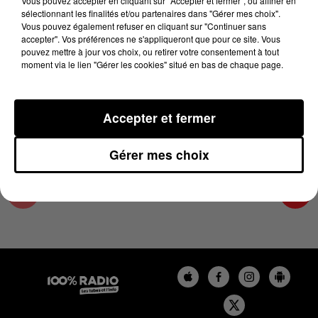
Vous pouvez accepter en cliquant sur "Accepter et fermer", ou affiner en
28 juin 2024 - 4 min 11 sec
sélectionnant les finalités et/ou partenaires dans "Gérer mes choix".
Vous pouvez également refuser en cliquant sur "Continuer sans
LES INFOS DE L'ARIEGE DU 28/06/2024 À
accepter". Vos préférences ne s'appliqueront que pour ce site. Vous
07H30
pouvez mettre à jour vos choix, ou retirer votre consentement à tout
moment via le lien "Gérer les cookies" situé en bas de chaque page.
Podcasts infos de l'Ariège
Accepter et fermer
Gérer mes choix