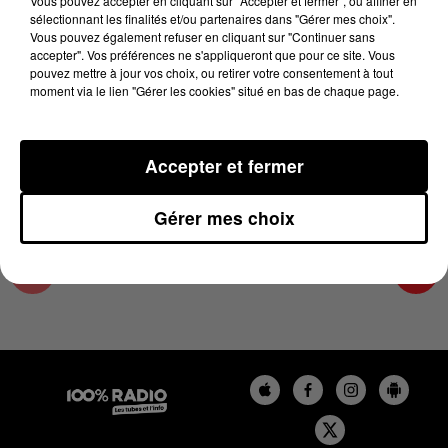
Vous pouvez accepter en cliquant sur "Accepter et fermer", ou affiner en
28 mars 2023 - 2 min 19 sec
sélectionnant les finalités et/ou partenaires dans "Gérer mes choix".
Vous pouvez également refuser en cliquant sur "Continuer sans
LES INFOS DE L'ARIEGE DU 28/03/2023 À
accepter". Vos préférences ne s'appliqueront que pour ce site. Vous
14H00
pouvez mettre à jour vos choix, ou retirer votre consentement à tout
moment via le lien "Gérer les cookies" situé en bas de chaque page.
Podcasts infos de l'Ariège
Accepter et fermer
Gérer mes choix