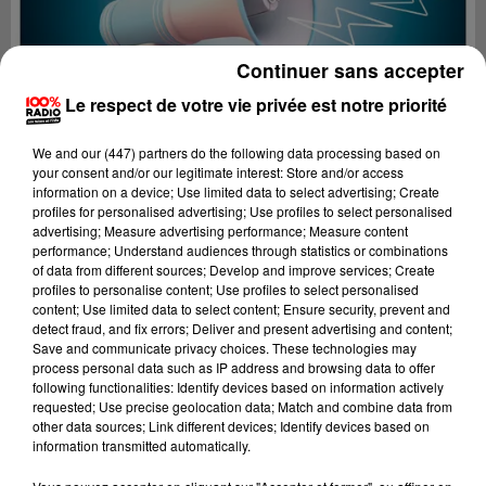
Continuer sans accepter
Le respect de votre vie privée est notre priorité
We and
our (447) partners
do the following data processing based on
your consent and/or our legitimate interest: Store and/or access
information on a device; Use limited data to select advertising; Create
profiles for personalised advertising; Use profiles to select personalised
advertising; Measure advertising performance; Measure content
performance; Understand audiences through statistics or combinations
of data from different sources; Develop and improve services; Create
profiles to personalise content; Use profiles to select personalised
content; Use limited data to select content; Ensure security, prevent and
Lecture (2 min 19 sec)
detect fraud, and fix errors; Deliver and present advertising and content;
Save and communicate privacy choices. These technologies may
process personal data such as IP address and browsing data to offer
following functionalities: Identify devices based on information actively
requested; Use precise geolocation data; Match and combine data from
100%
other data sources; Link different devices; Identify devices based on
information transmitted automatically.
Les infos de l'Ariege