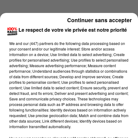
Continuer sans accepter
Le respect de votre vie privée est notre priorité
We and
our (447) partners
do the following data processing based on
your consent and/or our legitimate interest: Store and/or access
information on a device; Use limited data to select advertising; Create
profiles for personalised advertising; Use profiles to select personalised
advertising; Measure advertising performance; Measure content
performance; Understand audiences through statistics or combinations
of data from different sources; Develop and improve services; Create
profiles to personalise content; Use profiles to select personalised
content; Use limited data to select content; Ensure security, prevent and
Lecture (4 min 14 sec)
detect fraud, and fix errors; Deliver and present advertising and content;
Save and communicate privacy choices. These technologies may
process personal data such as IP address and browsing data to offer
following functionalities: Identify devices based on information actively
requested; Use precise geolocation data; Match and combine data from
100%
other data sources; Link different devices; Identify devices based on
information transmitted automatically.
100% Radio les infos de l'Ariege