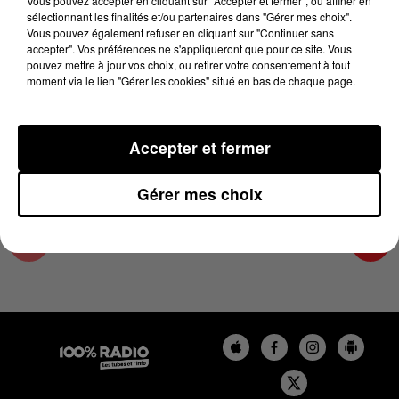
Vous pouvez accepter en cliquant sur "Accepter et fermer", ou affiner en
28 février 2025 - 4 min 14 sec
sélectionnant les finalités et/ou partenaires dans "Gérer mes choix".
Vous pouvez également refuser en cliquant sur "Continuer sans
LES INFOS DE L'ARIEGE DU 28/02/2025 À
accepter". Vos préférences ne s'appliqueront que pour ce site. Vous
07H00
pouvez mettre à jour vos choix, ou retirer votre consentement à tout
moment via le lien "Gérer les cookies" situé en bas de chaque page.
Podcasts infos de l'Ariège
Accepter et fermer
Gérer mes choix