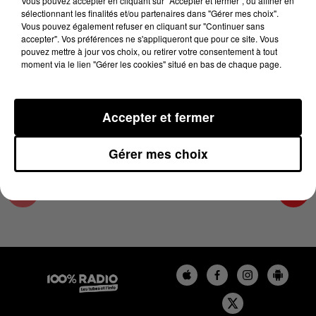
Vous pouvez accepter en cliquant sur "Accepter et fermer", ou affiner en
27 novembre 2023 - 2 min 22 sec
sélectionnant les finalités et/ou partenaires dans "Gérer mes choix".
Vous pouvez également refuser en cliquant sur "Continuer sans
LES INFOS DE L'ARIEGE DU 27/11/2023 À
accepter". Vos préférences ne s'appliqueront que pour ce site. Vous
15H00
pouvez mettre à jour vos choix, ou retirer votre consentement à tout
moment via le lien "Gérer les cookies" situé en bas de chaque page.
Podcasts infos de l'Ariège
Accepter et fermer
Gérer mes choix