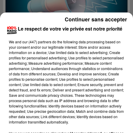
Continuer sans accepter
Le respect de votre vie privée est notre priorité
We and
our (447) partners
do the following data processing based on
your consent and/or our legitimate interest: Store and/or access
information on a device; Use limited data to select advertising; Create
profiles for personalised advertising; Use profiles to select personalised
advertising; Measure advertising performance; Measure content
performance; Understand audiences through statistics or combinations
of data from different sources; Develop and improve services; Create
profiles to personalise content; Use profiles to select personalised
content; Use limited data to select content; Ensure security, prevent and
Lecture (2 min 22 sec)
detect fraud, and fix errors; Deliver and present advertising and content;
Save and communicate privacy choices. These technologies may
process personal data such as IP address and browsing data to offer
following functionalities: Identify devices based on information actively
requested; Use precise geolocation data; Match and combine data from
100%
other data sources; Link different devices; Identify devices based on
information transmitted automatically.
100% Radio les infos de l'Ariege