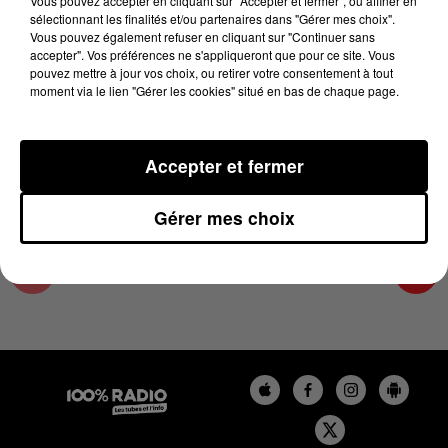
Vous pouvez accepter en cliquant sur "Accepter et fermer", ou affiner en
27 juin 2023 - 4 min 24 sec
sélectionnant les finalités et/ou partenaires dans "Gérer mes choix".
Vous pouvez également refuser en cliquant sur "Continuer sans
LES INFOS DE L'ARIEGE DU 27/06/2023 À
accepter". Vos préférences ne s'appliqueront que pour ce site. Vous
07H29
pouvez mettre à jour vos choix, ou retirer votre consentement à tout
moment via le lien "Gérer les cookies" situé en bas de chaque page.
Podcasts infos de l'Ariège
Accepter et fermer
Gérer mes choix