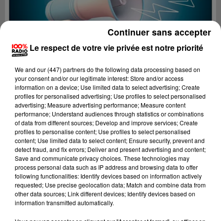
Continuer sans accepter
Le respect de votre vie privée est notre priorité
We and
our (447) partners
do the following data processing based on
your consent and/or our legitimate interest: Store and/or access
information on a device; Use limited data to select advertising; Create
profiles for personalised advertising; Use profiles to select personalised
advertising; Measure advertising performance; Measure content
performance; Understand audiences through statistics or combinations
of data from different sources; Develop and improve services; Create
profiles to personalise content; Use profiles to select personalised
content; Use limited data to select content; Ensure security, prevent and
Lecture (4 min 24 sec)
detect fraud, and fix errors; Deliver and present advertising and content;
Save and communicate privacy choices. These technologies may
process personal data such as IP address and browsing data to offer
following functionalities: Identify devices based on information actively
requested; Use precise geolocation data; Match and combine data from
100%
other data sources; Link different devices; Identify devices based on
information transmitted automatically.
100% Radio les infos de l'Ariege