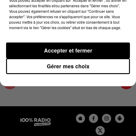
Vous pouvez accepter en cliquant sur "Accepter et fermer", ou affiner en
27 janvier 2025 - 4 min 18 sec
sélectionnant les finalités et/ou partenaires dans "Gérer mes choix".
Vous pouvez également refuser en cliquant sur "Continuer sans
LES INFOS DE L'ARIEGE DU 27/01/2025 À
accepter". Vos préférences ne s'appliqueront que pour ce site. Vous
07H30
pouvez mettre à jour vos choix, ou retirer votre consentement à tout
moment via le lien "Gérer les cookies" situé en bas de chaque page.
Podcasts infos de l'Ariège
Accepter et fermer
Gérer mes choix