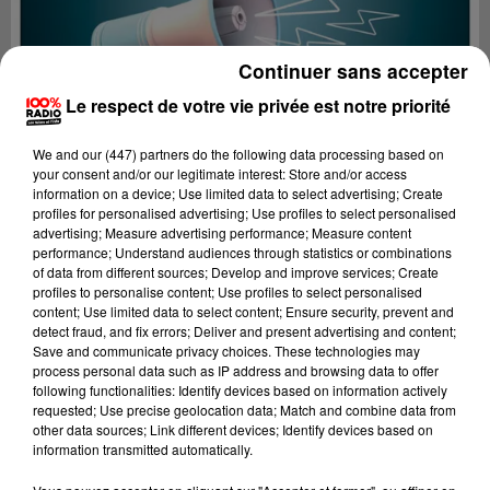
Continuer sans accepter
Le respect de votre vie privée est notre priorité
We and
our (447) partners
do the following data processing based on
your consent and/or our legitimate interest: Store and/or access
information on a device; Use limited data to select advertising; Create
profiles for personalised advertising; Use profiles to select personalised
advertising; Measure advertising performance; Measure content
performance; Understand audiences through statistics or combinations
of data from different sources; Develop and improve services; Create
profiles to personalise content; Use profiles to select personalised
content; Use limited data to select content; Ensure security, prevent and
Lecture (4 min 18 sec)
detect fraud, and fix errors; Deliver and present advertising and content;
Save and communicate privacy choices. These technologies may
process personal data such as IP address and browsing data to offer
following functionalities: Identify devices based on information actively
requested; Use precise geolocation data; Match and combine data from
100%
other data sources; Link different devices; Identify devices based on
information transmitted automatically.
100% Radio les infos de l'Ariege