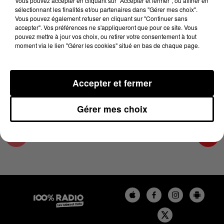
Vous pouvez accepter en cliquant sur "Accepter et fermer", ou affiner en
26 mai 2025 - 2 min 21 sec
sélectionnant les finalités et/ou partenaires dans "Gérer mes choix".
Vous pouvez également refuser en cliquant sur "Continuer sans
LES INFOS DE L'ARIEGE DU 26/05/2025 À
accepter". Vos préférences ne s'appliqueront que pour ce site. Vous
14H00
pouvez mettre à jour vos choix, ou retirer votre consentement à tout
moment via le lien "Gérer les cookies" situé en bas de chaque page.
Podcasts infos de l'Ariège
Accepter et fermer
Gérer mes choix