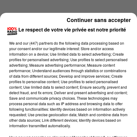
Continuer sans accepter
Le respect de votre vie privée est notre priorité
We and
our (447) partners
do the following data processing based on
your consent and/or our legitimate interest: Store and/or access
information on a device; Use limited data to select advertising; Create
profiles for personalised advertising; Use profiles to select personalised
advertising; Measure advertising performance; Measure content
performance; Understand audiences through statistics or combinations
of data from different sources; Develop and improve services; Create
profiles to personalise content; Use profiles to select personalised
content; Use limited data to select content; Ensure security, prevent and
Lecture (2 min 21 sec)
detect fraud, and fix errors; Deliver and present advertising and content;
Save and communicate privacy choices. These technologies may
process personal data such as IP address and browsing data to offer
following functionalities: Identify devices based on information actively
requested; Use precise geolocation data; Match and combine data from
100%
other data sources; Link different devices; Identify devices based on
information transmitted automatically.
100% Radio les infos de l'Ariege