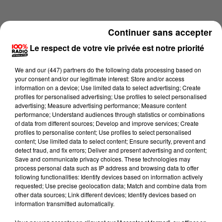
Continuer sans accepter
Le respect de votre vie privée est notre priorité
We and
our (447) partners
do the following data processing based on
your consent and/or our legitimate interest: Store and/or access
information on a device; Use limited data to select advertising; Create
profiles for personalised advertising; Use profiles to select personalised
advertising; Measure advertising performance; Measure content
performance; Understand audiences through statistics or combinations
of data from different sources; Develop and improve services; Create
profiles to personalise content; Use profiles to select personalised
content; Use limited data to select content; Ensure security, prevent and
Lecture (4 min 15 sec)
detect fraud, and fix errors; Deliver and present advertising and content;
Save and communicate privacy choices. These technologies may
process personal data such as IP address and browsing data to offer
following functionalities: Identify devices based on information actively
requested; Use precise geolocation data; Match and combine data from
100%
other data sources; Link different devices; Identify devices based on
information transmitted automatically.
100% Radio les infos de l'Ariege