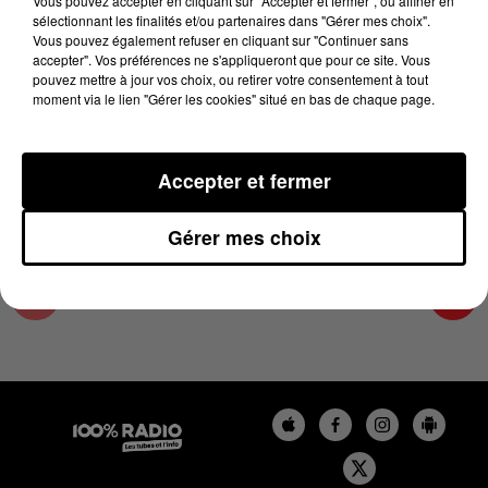
Vous pouvez accepter en cliquant sur "Accepter et fermer", ou affiner en
25 novembre 2025 - 4 min 15 sec
sélectionnant les finalités et/ou partenaires dans "Gérer mes choix".
Vous pouvez également refuser en cliquant sur "Continuer sans
LES INFOS DE L'ARIEGE DU 25/11/2025 À
accepter". Vos préférences ne s'appliqueront que pour ce site. Vous
09H00
pouvez mettre à jour vos choix, ou retirer votre consentement à tout
moment via le lien "Gérer les cookies" situé en bas de chaque page.
Podcasts infos de l'Ariège
Accepter et fermer
Gérer mes choix