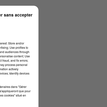
r sans accepter
erest: Store and/or
tising; Use profiles to
tand audiences through
personalise content; Use
 fraud, and fix errors;
 may process personal
mation actively
vices; Identify devices
rtenaires dans "Gérer
s'appliqueront que pour
les cookies" situé en