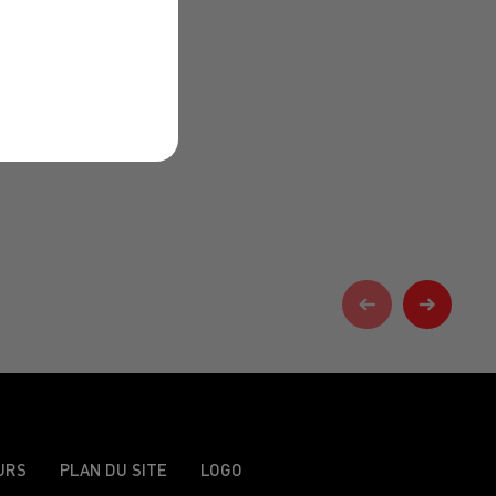
URS
PLAN DU SITE
LOGO