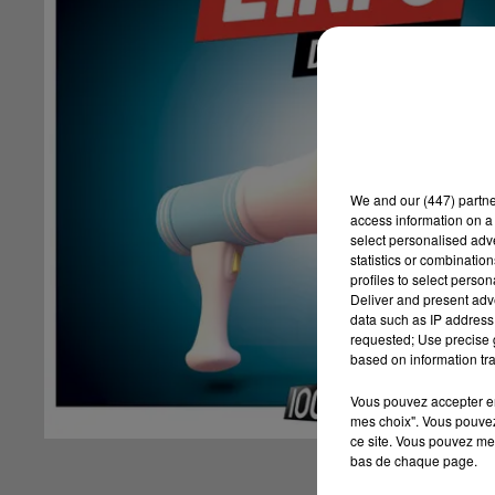
We and
our (447) partn
access information on a 
select personalised ad
statistics or combinatio
profiles to select person
Deliver and present adv
data such as IP address 
requested; Use precise g
based on information tra
Vous pouvez accepter en 
mes choix". Vous pouvez
ce site. Vous pouvez met
bas de chaque page.