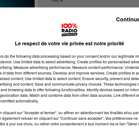
Les infos de l'Ariege
Continue
Le respect de votre vie privée est notre priorité
ers
do the following data processing based on your consent and/or our legitimate int
device; Use limited data to select advertising; Create profiles for personalised adver
vertising; Measure advertising performance; Measure content performance; Unders
ns of data from different sources; Develop and improve services; Create profiles to 
alised content; Use limited data to select content; Ensure security, prevent and detect
ertising and content; Save and communicate privacy choices. These technologies
and browsing data to offer following functionalities: Identify devices based on infor
eolocation data; Match and combine data from other data sources; Link different de
nsmitted automatically.
cliquant sur "Accepter et fermer", ou affiner en sélectionnant les finalités et/ou pa
 également refuser en cliquant sur "Continuer sans accepter". Vos préférences ne 
tre à jour vos choix, ou retirer votre consentement à tout moment via le lien "Gérer 