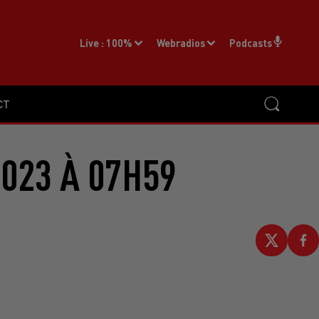
Live :
100%
Webradios
Podcasts
CT
2023 À 07H59