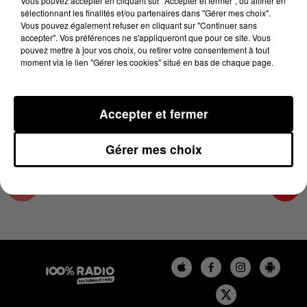
Vous pouvez accepter en cliquant sur "Accepter et fermer", ou affiner en
25 avril 2024 - 2 min 22 sec
sélectionnant les finalités et/ou partenaires dans "Gérer mes choix".
Vous pouvez également refuser en cliquant sur "Continuer sans
LES INFOS DE L'ARIEGE DU 25/04/2024 À
accepter". Vos préférences ne s'appliqueront que pour ce site. Vous
11H00
pouvez mettre à jour vos choix, ou retirer votre consentement à tout
moment via le lien "Gérer les cookies" situé en bas de chaque page.
Podcasts infos de l'Ariège
Accepter et fermer
Gérer mes choix