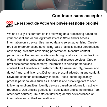
Continuer sans accepter
Le respect de votre vie privée est notre priorité
We and
our (447) partners
do the following data processing based on
your consent and/or our legitimate interest: Store and/or access
information on a device; Use limited data to select advertising; Create
profiles for personalised advertising; Use profiles to select personalised
advertising; Measure advertising performance; Measure content
performance; Understand audiences through statistics or combinations
of data from different sources; Develop and improve services; Create
profiles to personalise content; Use profiles to select personalised
content; Use limited data to select content; Ensure security, prevent and
Lecture (2 min 22 sec)
detect fraud, and fix errors; Deliver and present advertising and content;
Save and communicate privacy choices. These technologies may
process personal data such as IP address and browsing data to offer
following functionalities: Identify devices based on information actively
requested; Use precise geolocation data; Match and combine data from
100%
other data sources; Link different devices; Identify devices based on
information transmitted automatically.
100% Radio les infos de l'Ariege