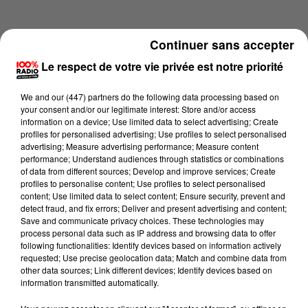
Continuer sans accepter
Le respect de votre vie privée est notre priorité
We and
our (447) partners
do the following data processing based on
your consent and/or our legitimate interest: Store and/or access
information on a device; Use limited data to select advertising; Create
profiles for personalised advertising; Use profiles to select personalised
advertising; Measure advertising performance; Measure content
performance; Understand audiences through statistics or combinations
of data from different sources; Develop and improve services; Create
profiles to personalise content; Use profiles to select personalised
content; Use limited data to select content; Ensure security, prevent and
Lecture (4 min 15 sec)
detect fraud, and fix errors; Deliver and present advertising and content;
Save and communicate privacy choices. These technologies may
process personal data such as IP address and browsing data to offer
following functionalities: Identify devices based on information actively
requested; Use precise geolocation data; Match and combine data from
100%
other data sources; Link different devices; Identify devices based on
information transmitted automatically.
100% Radio les infos de l'Ariege