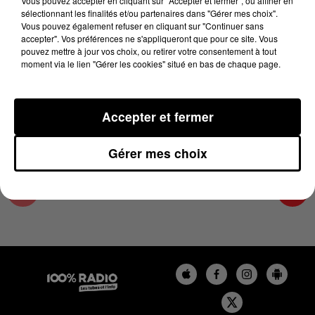
Vous pouvez accepter en cliquant sur "Accepter et fermer", ou affiner en
25 mars 2025 - 4 min 15 sec
sélectionnant les finalités et/ou partenaires dans "Gérer mes choix".
Vous pouvez également refuser en cliquant sur "Continuer sans
LES INFOS DE L'ARIEGE DU 25/03/2025 À
accepter". Vos préférences ne s'appliqueront que pour ce site. Vous
17H00
pouvez mettre à jour vos choix, ou retirer votre consentement à tout
moment via le lien "Gérer les cookies" situé en bas de chaque page.
Podcasts infos de l'Ariège
Accepter et fermer
Gérer mes choix