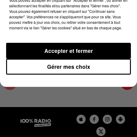
Vous pouvez accepter en cliquant sur "Accepter et fermer", ou affiner en
25 mars 2025 - 4 min 14 sec
sélectionnant les finalités et/ou partenaires dans "Gérer mes choix".
Vous pouvez également refuser en cliquant sur "Continuer sans
LES INFOS DE L'ARIEGE DU 25/03/2025 À
accepter". Vos préférences ne s'appliqueront que pour ce site. Vous
09H00
pouvez mettre à jour vos choix, ou retirer votre consentement à tout
moment via le lien "Gérer les cookies" situé en bas de chaque page.
Podcasts infos de l'Ariège
Accepter et fermer
Gérer mes choix