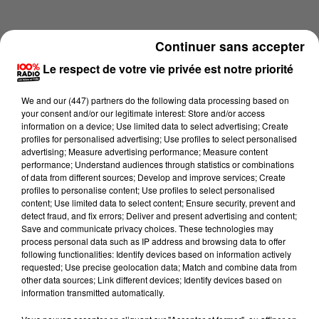
Continuer sans accepter
Le respect de votre vie privée est notre priorité
We and
our (447) partners
do the following data processing based on
your consent and/or our legitimate interest: Store and/or access
information on a device; Use limited data to select advertising; Create
profiles for personalised advertising; Use profiles to select personalised
advertising; Measure advertising performance; Measure content
performance; Understand audiences through statistics or combinations
of data from different sources; Develop and improve services; Create
profiles to personalise content; Use profiles to select personalised
content; Use limited data to select content; Ensure security, prevent and
Lecture (4 min 14 sec)
detect fraud, and fix errors; Deliver and present advertising and content;
Save and communicate privacy choices. These technologies may
process personal data such as IP address and browsing data to offer
following functionalities: Identify devices based on information actively
requested; Use precise geolocation data; Match and combine data from
100%
other data sources; Link different devices; Identify devices based on
information transmitted automatically.
100% Radio les infos de l'Ariege