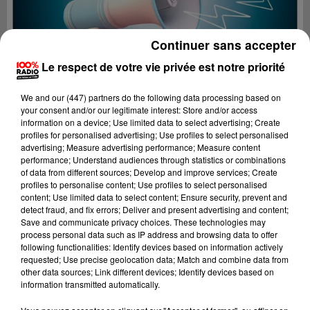
Continuer sans accepter
Le respect de votre vie privée est notre priorité
We and
our (447) partners
do the following data processing based on
your consent and/or our legitimate interest: Store and/or access
information on a device; Use limited data to select advertising; Create
profiles for personalised advertising; Use profiles to select personalised
advertising; Measure advertising performance; Measure content
performance; Understand audiences through statistics or combinations
of data from different sources; Develop and improve services; Create
profiles to personalise content; Use profiles to select personalised
content; Use limited data to select content; Ensure security, prevent and
Lecture (3 min 16 sec)
detect fraud, and fix errors; Deliver and present advertising and content;
Save and communicate privacy choices. These technologies may
process personal data such as IP address and browsing data to offer
following functionalities: Identify devices based on information actively
requested; Use precise geolocation data; Match and combine data from
100%
other data sources; Link different devices; Identify devices based on
information transmitted automatically.
100% Radio les infos de l'Ariege