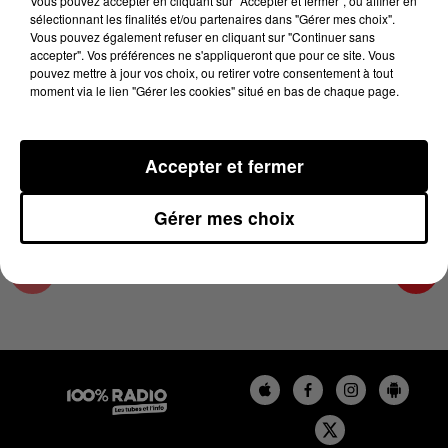
Vous pouvez accepter en cliquant sur "Accepter et fermer", ou affiner en
24 juillet 2023 - 3 min 16 sec
sélectionnant les finalités et/ou partenaires dans "Gérer mes choix".
Vous pouvez également refuser en cliquant sur "Continuer sans
LES INFOS DE L'ARIEGE DU 24/07/2023 À
accepter". Vos préférences ne s'appliqueront que pour ce site. Vous
12H01
pouvez mettre à jour vos choix, ou retirer votre consentement à tout
moment via le lien "Gérer les cookies" situé en bas de chaque page.
Podcasts infos de l'Ariège
Accepter et fermer
Gérer mes choix