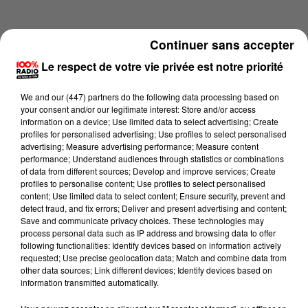
Continuer sans accepter
Le respect de votre vie privée est notre priorité
We and
our (447) partners
do the following data processing based on
your consent and/or our legitimate interest: Store and/or access
information on a device; Use limited data to select advertising; Create
profiles for personalised advertising; Use profiles to select personalised
advertising; Measure advertising performance; Measure content
performance; Understand audiences through statistics or combinations
of data from different sources; Develop and improve services; Create
profiles to personalise content; Use profiles to select personalised
content; Use limited data to select content; Ensure security, prevent and
Lecture (4 min 16 sec)
detect fraud, and fix errors; Deliver and present advertising and content;
Save and communicate privacy choices. These technologies may
process personal data such as IP address and browsing data to offer
following functionalities: Identify devices based on information actively
requested; Use precise geolocation data; Match and combine data from
100%
other data sources; Link different devices; Identify devices based on
information transmitted automatically.
100% Radio les infos de l'Ariege