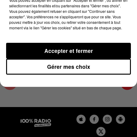
Vous pouvez accepter en cliquant sur "Accepter et fermer", ou affiner en
24 avril 2025 - 2 min 15 sec
sélectionnant les finalités et/ou partenaires dans "Gérer mes choix".
Vous pouvez également refuser en cliquant sur "Continuer sans
LES INFOS DE L'ARIEGE DU 24/04/2025 À
accepter". Vos préférences ne s'appliqueront que pour ce site. Vous
12H00
pouvez mettre à jour vos choix, ou retirer votre consentement à tout
moment via le lien "Gérer les cookies" situé en bas de chaque page.
Podcasts infos de l'Ariège
Accepter et fermer
Gérer mes choix