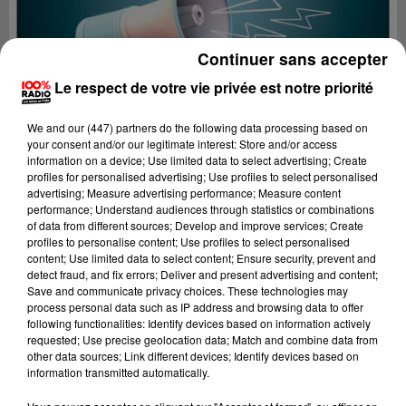
Continuer sans accepter
Le respect de votre vie privée est notre priorité
We and
our (447) partners
do the following data processing based on
your consent and/or our legitimate interest: Store and/or access
information on a device; Use limited data to select advertising; Create
profiles for personalised advertising; Use profiles to select personalised
advertising; Measure advertising performance; Measure content
performance; Understand audiences through statistics or combinations
of data from different sources; Develop and improve services; Create
profiles to personalise content; Use profiles to select personalised
content; Use limited data to select content; Ensure security, prevent and
Lecture (2 min 15 sec)
detect fraud, and fix errors; Deliver and present advertising and content;
Save and communicate privacy choices. These technologies may
process personal data such as IP address and browsing data to offer
following functionalities: Identify devices based on information actively
requested; Use precise geolocation data; Match and combine data from
100%
other data sources; Link different devices; Identify devices based on
information transmitted automatically.
100% Radio les infos de l'Ariege